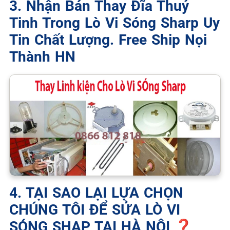
3. Nhận Bán Thay Đĩa Thuỷ
Tinh Trong Lò Vi Sóng Sharp Uy
Tin Chất Lượng. Free Ship Nọi
Thành HN
4. TẠI SAO LẠI LỰA CHỌN
CHÚNG TÔI ĐỂ SỬA LÒ VI
SÓNG SHAP TẠI HÀ NỘI ❓