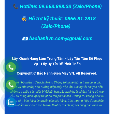
📞 Hotline: 09.663.898.33 (Zalo/Phone)
👨‍🔧 Hỗ trợ kỹ thuật: 0866.81.2818
(Zalo/Phone)
📧 baohanhvn.com@gmail.com
Lấy Khách Hàng Làm Trung Tâm - Lấy Tận Tâm Để Phục
Vụ - Lấy Uy Tín Để Phát Triển
Copyright © Bảo Hành Điện Máy VN. All Reserved.
Tuyên bố miễn trừ trách nhiệm: Chúng tôi là hệ thống trạm cung cấp
dịch vụ sửa chữa, bảo dưỡng điện máy độc lập. Chúng tôi chuyên tiếp
nhận sửa chữa các thiết bị đã hết hạn bảo hành hoặc khách hàng có nhu
cầu sử dụng dịch vụ kỹ thuật có thu phí tại nhà. Chúng tôi không phải là
trung tâm bảo hành ủy quyền của các hãng. Các thương hiệu được nhắc
đến nhằm mục đích mô tả loại thiết bị mà chúng tôi cung cấp dịch vụ.