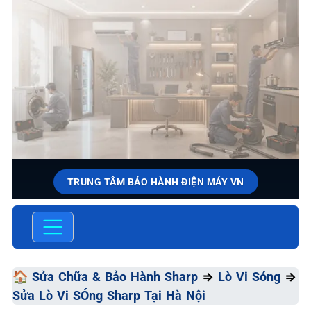
TRUNG TÂM BẢO HÀNH ĐIỆN MÁY VN
SỬA CHỮA & BẢO HÀNH
SHARP
Chất Lượng Tối Ưu - Giá Thành Tối Thiểu - Dịch Vụ Tối
🏠
Sửa Chữa & Bảo Hành Sharp
⇒
Lò Vi Sóng
⇒
Đa
Sửa Lò Vi SÓng Sharp Tại Hà Nội