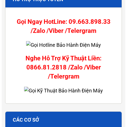
Gọi Ngay HotLine: 09.663.898.33
/Zalo /Viber /Telergram
Nghe Hỗ Trợ Kỹ Thuật Liền:
0866.81.2818 /Zalo /Viber
/Telergram
CÁC CƠ SỞ