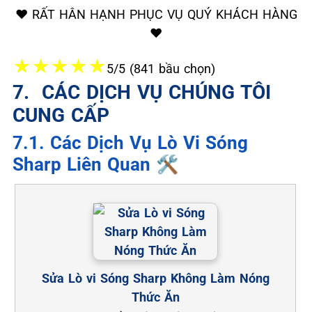
❤️ RẤT HÂN HẠNH PHỤC VỤ QUÝ KHÁCH HÀNG
❤️
★
★
★
★
★
5/5 (841 bầu chọn)
7. ️ CÁC DỊCH VỤ CHÚNG TÔI
CUNG CẤP
7.1. Các Dịch Vụ Lò Vi Sóng
Sharp Liên Quan 🛠️
Sửa Lò vi Sóng Sharp Không Làm Nóng
Thức Ăn