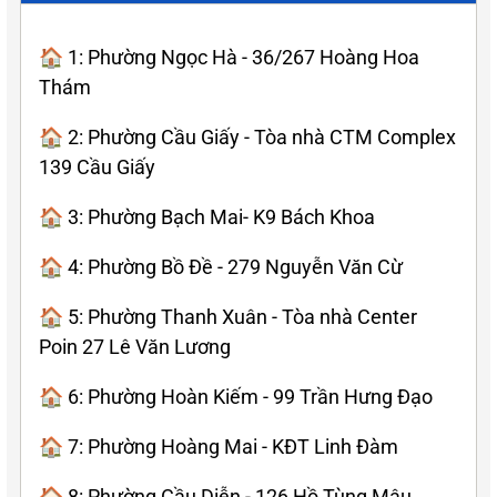
🏠 1: Phường Ngọc Hà - 36/267 Hoàng Hoa
Thám
🏠 2: Phường Cầu Giấy - Tòa nhà CTM Complex
139 Cầu Giấy
🏠 3: Phường Bạch Mai- K9 Bách Khoa
🏠 4: Phường Bồ Đề - 279 Nguyễn Văn Cừ
🏠 5: Phường Thanh Xuân - Tòa nhà Center
Poin 27 Lê Văn Lương
🏠 6: Phường Hoàn Kiếm - 99 Trần Hưng Đạo
🏠 7: Phường Hoàng Mai - KĐT Linh Đàm
🏠 8: Phường Cầu Diễn - 126 Hồ Tùng Mậu