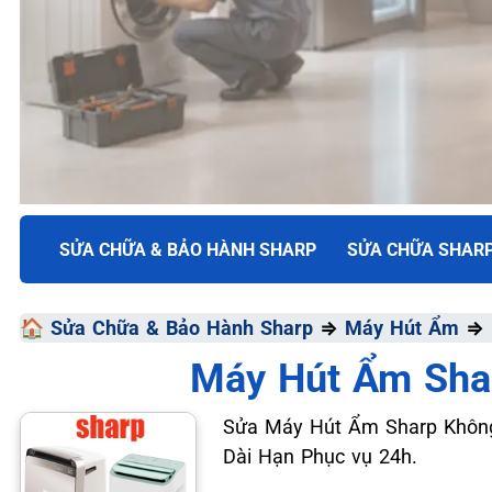
TRUNG TÂM BẢO HÀNH ĐIỆN MÁY VN
SỬA CHỮA & BẢO HÀNH SHARP
SỬA CHỮA SHAR
SỬA CHỮA & BẢO HÀ
🏠
Sửa Chữa & Bảo Hành Sharp
⇒
Máy Hút Ẩm
⇒
SHARP
Máy Hút Ẩm Sha
Chất Lượng Tối Ưu - Giá Thành Tối Thiểu - Dịch Vụ T
Sửa Máy Hút Ẩm Sharp Không 
Dài Hạn Phục vụ 24h.
📞 09.663.898.33