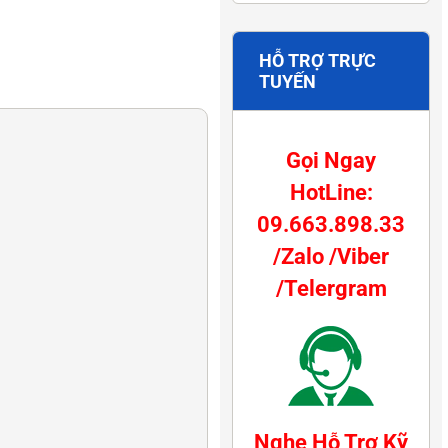
HỖ TRỢ TRỰC
TUYẾN
Gọi Ngay
HotLine:
09.663.898.33
/Zalo /Viber
/Telergram
Nghe Hỗ Trợ Kỹ