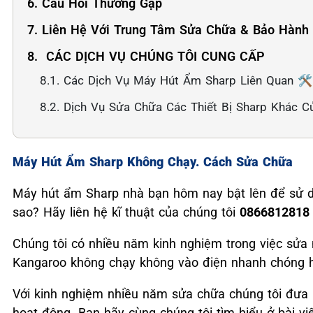
6. Câu Hỏi Thường Gặp
7. Liên Hệ Với Trung Tâm Sửa Chữa & Bảo Hành
8. ️ CÁC DỊCH VỤ CHÚNG TÔI CUNG CẤP
8.1. Các Dịch Vụ Máy Hút Ẩm Sharp Liên Quan 🛠️
8.2. Dịch Vụ Sửa Chữa Các Thiết Bị Sharp Khác C
Máy Hút Ẩm Sharp Không Chạy. Cách Sửa Chữa
Máy hút ẩm Sharp nhà bạn hôm nay bật lên để sử d
sao? Hãy liên hệ kĩ thuật của chúng tôi
086681281
Chúng tôi có nhiều năm kinh nghiệm trong việc sử
Kangaroo không chạy không vào điện nhanh chóng h
Với kinh nghiệm nhiều năm sửa chữa chúng tôi đưa 
hoạt động. Bạn hãy cùng chúng tôi tìm hiểu ở bài vi