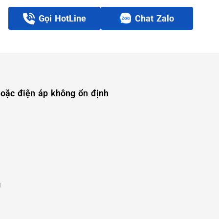
Gọi HotLine
Chat Zalo
oặc điện áp không ổn định
g