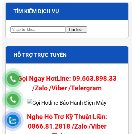
TÌM KIẾM DỊCH VỤ
HỖ TRỢ TRỰC TUYẾN
Gọi Ngay HotLine: 09.663.898.33
/Zalo /Viber /Telergram
Nghe Hỗ Trợ Kỹ Thuật Liền:
0866.81.2818 /Zalo /Viber