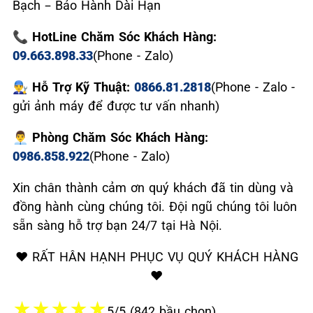
Bạch – Bảo Hành Dài Hạn
📞 HotLine Chăm Sóc Khách Hàng:
09.663.898.33
(Phone - Zalo)
👨‍🔧 Hỗ Trợ Kỹ Thuật:
0866.81.2818
(Phone - Zalo -
gửi ảnh máy để được tư vấn nhanh)
👨‍💼 Phòng Chăm Sóc Khách Hàng:
0986.858.922
(Phone - Zalo)
Xin chân thành cảm ơn quý khách đã tin dùng và
đồng hành cùng chúng tôi. Đội ngũ chúng tôi luôn
sẵn sàng hỗ trợ bạn 24/7 tại Hà Nội.
❤️ RẤT HÂN HẠNH PHỤC VỤ QUÝ KHÁCH HÀNG
❤️
★
★
★
★
★
5/5 (842 bầu chọn)