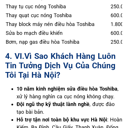
Thay tụ cục nóng Toshiba
250.00
Thay quạt cục nóng Toshiba
600.00
Thay block máy nén điều hòa Toshiba
1.800.0
Sửa bo mạch điều khiển
600.00
Bơm, nạp gas điều hòa Toshiba
250.00
4. VI.Vì Sao Khách Hàng Luôn
Tin Tưởng Dịch Vụ Của Chúng
Tôi Tại Hà Nội?
10 năm kinh nghiệm sửa điều hòa Toshiba
,
xử lý hàng nghìn ca cục nóng không chạy.
Đội ngũ thợ kỹ thuật lành nghề
, được đào
tạo bài bản.
Hỗ trợ tận nơi toàn bộ khu vực Hà Nội
: Hoàn
Kiếm, Ba Đình, Cầu Giấy, Thanh Xuân, Đống