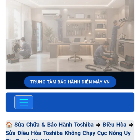
TRUNG TÂM BẢO HÀNH ĐIỆN MÁY VN
SỬA CHỮA & BẢO HÀNH
TOSHIBA
Chất Lượng Tối Ưu - Giá Thành Tối Thiểu - Dịch Vụ Tối
🏠
Sửa Chữa & Bảo Hành Toshiba
⇒
Điều Hòa
⇒
Đa
Sửa Điều Hòa Toshiba Không Chạy Cục Nóng Uy