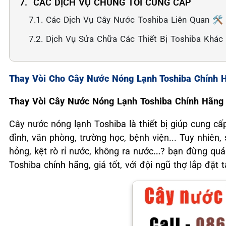
7. ️ CÁC DỊCH VỤ CHÚNG TÔI CUNG CẤP
7.1. Các Dịch Vụ Cây Nước Toshiba Liên Quan 🛠️
7.2. Dịch Vụ Sửa Chữa Các Thiết Bị Toshiba Khác
Thay Vòi Cho Cây Nước Nóng Lạnh Toshiba Chính 
Thay Vòi Cây Nước Nóng Lạnh Toshiba Chính Hãng 
Cây nước nóng lạnh Toshiba là thiết bị giúp cung cấ
đình, văn phòng, trường học, bệnh viện... Tuy nhiên,
hỏng, kệt rò rỉ nước, không ra nước…? bạn đừng quá 
Toshiba chính hãng, giá tốt, với đội ngũ thợ lắp đặt