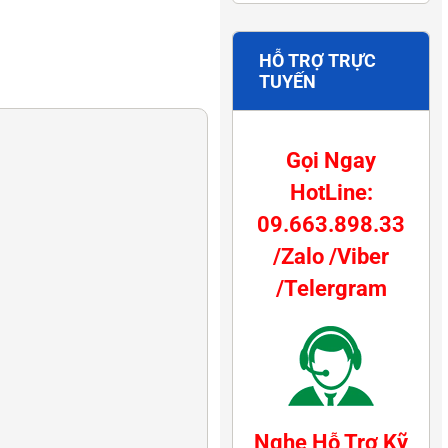
HỖ TRỢ TRỰC
TUYẾN
Gọi Ngay
HotLine:
09.663.898.33
/Zalo /Viber
/Telergram
Nghe Hỗ Trợ Kỹ