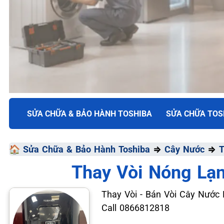
TRUNG TÂM BẢO HÀNH ĐIỆN MÁY VN
SỬA CHỮA & BẢO HÀNH TOSHIBA
SỬA CHỮA TOS
SỬA CHỮA & BẢO HÀ
🏠
Sửa Chữa & Bảo Hành Toshiba
⇒
Cây Nước
⇒
T
TOSHIBA
Thay Vòi Nóng Lạ
Chất Lượng Tối Ưu - Giá Thành Tối Thiểu - Dịch Vụ T
Thay Vòi - Bán Vòi Cây Nước 
Call 0866812818
📞 09.663.898.33