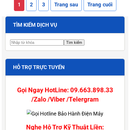
1
2
3
Trang sau
Trang cuối
TÌM KIẾM DỊCH VỤ
HỖ TRỢ TRỰC TUYẾN
Gọi Ngay HotLine: 09.663.898.33
/Zalo /Viber /Telergram
Nghe Hỗ Trợ Kỹ Thuật Liền: