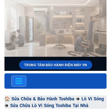
TRUNG TÂM BẢO HÀNH ĐIỆN MÁY VN
SỬA CHỮA & BẢO HÀNH
TOSHIBA
Chất Lượng Tối Ưu - Giá Thành Tối Thiểu - Dịch Vụ Tối
🏠
Sửa Chữa & Bảo Hành Toshiba
⇒
Lò Vi Sóng
Đa
⇒
Sửa Chữa Lò Vi Sóng Toshiba Tại Nhà