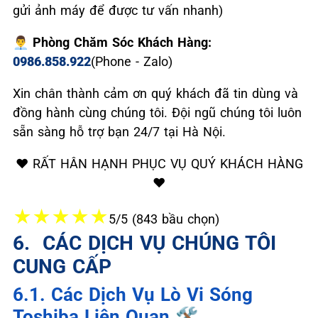
gửi ảnh máy để được tư vấn nhanh)
👨‍💼 Phòng Chăm Sóc Khách Hàng:
0986.858.922
(Phone - Zalo)
Xin chân thành cảm ơn quý khách đã tin dùng và
đồng hành cùng chúng tôi. Đội ngũ chúng tôi luôn
sẵn sàng hỗ trợ bạn 24/7 tại Hà Nội.
❤️ RẤT HÂN HẠNH PHỤC VỤ QUÝ KHÁCH HÀNG
❤️
★
★
★
★
★
5/5 (843 bầu chọn)
6. ️ CÁC DỊCH VỤ CHÚNG TÔI
CUNG CẤP
6.1. Các Dịch Vụ Lò Vi Sóng
Toshiba Liên Quan 🛠️