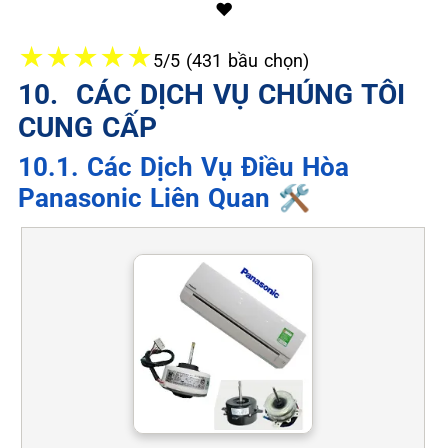
❤️
★
★
★
★
★
5/5 (431 bầu chọn)
10. ️ CÁC DỊCH VỤ CHÚNG TÔI
CUNG CẤP
10.1. Các Dịch Vụ Điều Hòa
Panasonic Liên Quan 🛠️