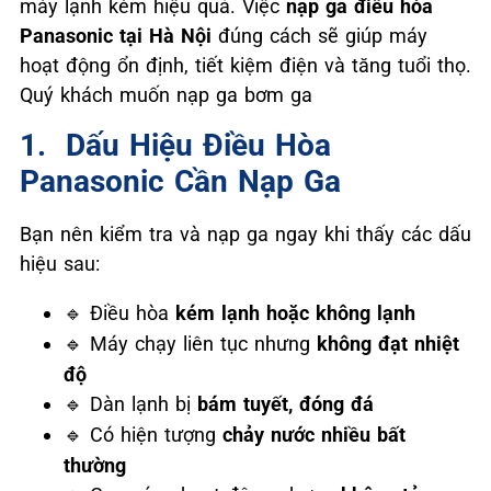
máy lạnh kém hiệu quả. Việc
nạp ga điều hòa
Panasonic tại Hà Nội
đúng cách sẽ giúp máy
hoạt động ổn định, tiết kiệm điện và tăng tuổi thọ.
Quý khách muốn nạp ga bơm ga
1. ️ Dấu Hiệu Điều Hòa
Panasonic Cần Nạp Ga
Bạn nên kiểm tra và nạp ga ngay khi thấy các dấu
hiệu sau:
Điều hòa
kém lạnh hoặc không lạnh
🔹
Máy chạy liên tục nhưng
không đạt nhiệt
🔹
độ
Dàn lạnh bị
bám tuyết, đóng đá
🔹
Có hiện tượng
chảy nước nhiều bất
🔹
thường