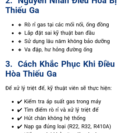
2. ️ Nguyên Nhân Điều Hòa Bị
Thiếu Ga
Rò rỉ gas tại các mối nối, ống đồng
🔸
Lắp đặt sai kỹ thuật ban đầu
🔸
Sử dụng lâu năm không bảo dưỡng
🔸
Va đập, hư hỏng đường ống
🔸
3. ️ Cách Khắc Phục Khi Điều
Hòa Thiếu Ga
Để xử lý triệt để, kỹ thuật viên sẽ thực hiện:
Kiểm tra áp suất gas trong máy
✔️
Tìm điểm rò rỉ và xử lý triệt để
✔️
Hút chân không hệ thống
✔️
Nạp ga đúng loại (R22, R32, R410A)
✔️