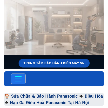
TRUNG TÂM BẢO HÀNH ĐIỆN MÁY VN
SỬA CHỮA & BẢO HÀNH
PANASONIC
Chất Lượng Tối Ưu - Giá Thành Tối Thiểu - Dịch Vụ Tối
🏠
Sửa Chữa & Bảo Hành Panasonic
⇒
Điều Hòa
Đa
⇒
Nạp Ga Điều Hoà Panasonic Tại Hà Nội