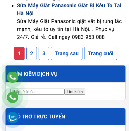
Sửa Máy Giặt Panasonic Giặt Bị Kêu To Tại
Hà Nội
Sửa Máy Giặt Panasonic giặt vắt bị rung lắc
mạnh, kêu to uy tín tại Hà Nội. . Phục vụ
24/7. Giá rẻ. Call ngay 0983 953 088
1
2
3
Trang sau
Trang cuối
TÌM KIẾM DỊCH VỤ
HỖ TRỢ TRỰC TUYẾN