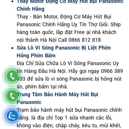
Thay Motor Động Cơ Máy Hút Bụi Panasonic
Chính Hãng
Thay - Bán Motor, Động Cơ Máy Hút Bụi
Panasonic Chính Hãng Uy Tín Thợ Giỏi. Ship
hàng toàn quốc, lắp đặt Free ại nhà khách
nội thành Hà Nội Call 0866 812 818
Sửa Lò Vi Sóng Panasonic Bị Liệt Phím
Hỏng Phím Bấm
Địa Chỉ Sửa Chữa Lò Vi Sóng Panasonic Uy
tín Hàng Đầu Hà Nội. Hãy gọi ngay 0966 389
833 để sửa lò vi sóng Panasonic bị hỏng nút
ấn, phím bấm tại nhà.
Trung Tâm Bảo Hành Máy Hút Bụi
Panasonic
Trạm bảo hành máy hút bụi Panasonic chính
hãng. là địa chỉ Top 1 sửa nhanh các lỗi,
không vào điện, chập cháy, kêu to, mùi khét,