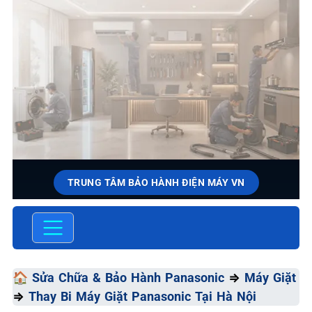
TRUNG TÂM BẢO HÀNH ĐIỆN MÁY VN
SỬA CHỮA & BẢO HÀNH
PANASONIC
Chất Lượng Tối Ưu - Giá Thành Tối Thiểu - Dịch Vụ Tối
🏠
Sửa Chữa & Bảo Hành Panasonic
⇒
Máy Giặt
Đa
⇒
Thay Bi Máy Giặt Panasonic Tại Hà Nội