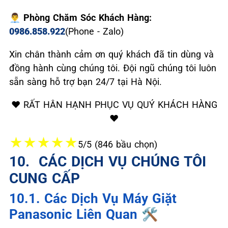
👨‍💼 Phòng Chăm Sóc Khách Hàng:
0986.858.922
(Phone - Zalo)
Xin chân thành cảm ơn quý khách đã tin dùng và
đồng hành cùng chúng tôi. Đội ngũ chúng tôi luôn
sẵn sàng hỗ trợ bạn 24/7 tại Hà Nội.
❤️ RẤT HÂN HẠNH PHỤC VỤ QUÝ KHÁCH HÀNG
❤️
★
★
★
★
★
5/5 (846 bầu chọn)
10. ️ CÁC DỊCH VỤ CHÚNG TÔI
CUNG CẤP
10.1. Các Dịch Vụ Máy Giặt
Panasonic Liên Quan 🛠️