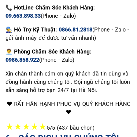
📞 HotLine Chăm Sóc Khách Hàng:
09.663.898.33
(Phone - Zalo)
👨‍🔧 Hỗ Trợ Kỹ Thuật:
0866.81.2818
(Phone - Zalo -
gửi ảnh máy để được tư vấn nhanh)
👨‍💼 Phòng Chăm Sóc Khách Hàng:
0986.858.922
(Phone - Zalo)
Xin chân thành cảm ơn quý khách đã tin dùng và
đồng hành cùng chúng tôi. Đội ngũ chúng tôi luôn
sẵn sàng hỗ trợ bạn 24/7 tại Hà Nội.
❤️ RẤT HÂN HẠNH PHỤC VỤ QUÝ KHÁCH HÀNG
❤️
★
★
★
★
★
5/5 (437 bầu chọn)