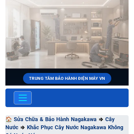
TRUNG TÂM BẢO HÀNH ĐIỆN MÁY VN
SỬA CHỮA & BẢO HÀNH
NAGAKAWA
Chất Lượng Tối Ưu - Giá Thành Tối Thiểu - Dịch Vụ Tối
🏠
Sửa Chữa & Bảo Hành Nagakawa
⇒
Cây
Đa
Nước
⇒
Khắc Phục Cây Nước Nagakawa Không