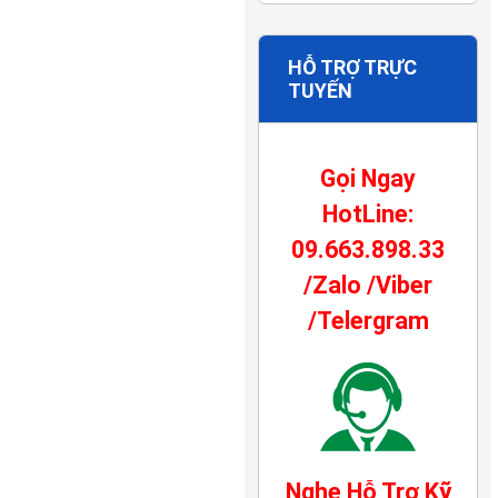
HỖ TRỢ TRỰC
TUYẾN
Gọi Ngay
HotLine:
09.663.898.33
/Zalo /Viber
/Telergram
Nghe Hỗ Trợ Kỹ