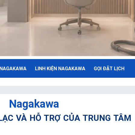
 NAGAKAWA
LINH KIỆN NAGAKAWA
GỌI ĐẶT LỊCH
NH
Nagakawa
ụ Tối Đa
 LẠC VÀ HỖ TRỢ CỦA TRUNG TÂM