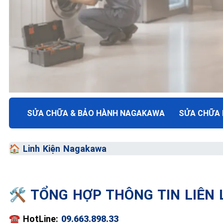
TRUNG TÂM BẢO HÀNH ĐIỆN MÁY VN
SỬA CHỮA & BẢO HÀNH NAGAKAWA
SỬA CHỮA
SỬA CHỮA & BẢO HÀ
🏠
Linh Kiện Nagakawa
NAGAKAWA
Chất Lượng Tối Ưu - Giá Thành Tối Thiểu - Dịch V
🛠️ TỔNG HỢP THÔNG TIN LIÊN
📞 09.663.898.33
☎️
HotLine:
09.663.898.33