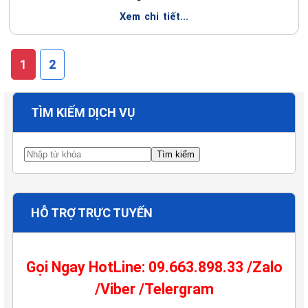
Xem chi tiết...
1
2
TÌM KIẾM DỊCH VỤ
HỖ TRỢ TRỰC TUYẾN
Gọi Ngay HotLine: 09.663.898.33 /Zalo
/Viber /Telergram