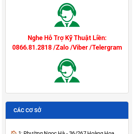
Nghe Hỗ Trợ Kỹ Thuật Liền:
0866.81.2818 /Zalo /Viber /Telergram
CÁC CƠ SỞ
🏠 1: Phường Ngọc Hà - 36/267 Hoàng Hoa