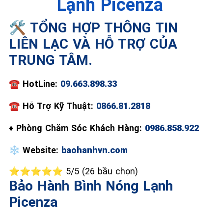
Lạnh Picenza
📞 09.663.898.33
🛠️ TỔNG HỢP THÔNG TIN
LIÊN LẠC VÀ HỖ TRỢ CỦA
TRUNG TÂM.
☎️
HotLine:
09.663.898.33
☎
Hỗ Trợ Kỹ Thuật:
0866.81.2818
♦
Phòng Chăm Sóc Khách Hàng:
0986.858.922
❄️
Website:
baohanhvn.com
⭐⭐⭐⭐⭐ 5/5 (26 bầu chọn)
Bảo Hành Bình Nóng Lạnh
Picenza