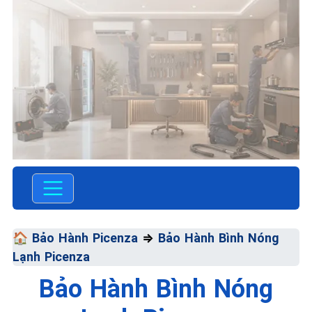
TRUNG TÂM BẢO HÀNH
ĐIỆN MÁY VN
SỬA CHỮA & BẢO
🏠
Bảo Hành Picenza
⇒
Bảo Hành Bình Nóng
HÀNH PICENZA
Lạnh Picenza
Chất Lượng Tối Ưu - Giá Thành
Bảo Hành Bình Nóng
Tối Thiểu - Dịch Vụ Tối Đa