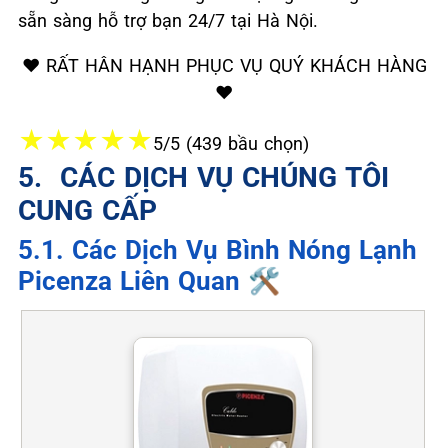
sẵn sàng hỗ trợ bạn 24/7 tại Hà Nội.
❤️ RẤT HÂN HẠNH PHỤC VỤ QUÝ KHÁCH HÀNG
❤️
★
★
★
★
★
5/5 (439 bầu chọn)
5. ️ CÁC DỊCH VỤ CHÚNG TÔI
CUNG CẤP
5.1. Các Dịch Vụ Bình Nóng Lạnh
Picenza Liên Quan 🛠️