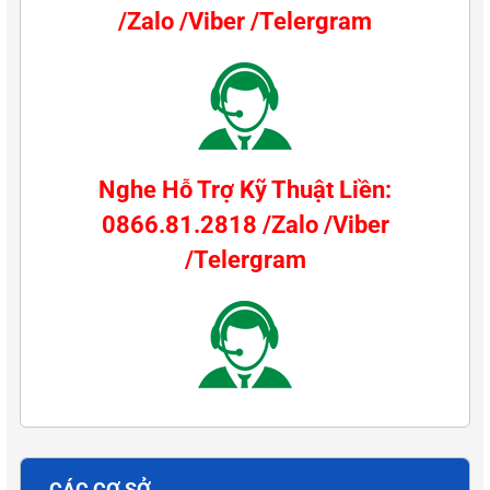
/Zalo /Viber /Telergram
Nghe Hỗ Trợ Kỹ Thuật Liền:
0866.81.2818 /Zalo /Viber
/Telergram
CÁC CƠ SỞ