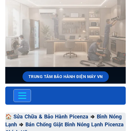
TRUNG TÂM BẢO HÀNH ĐIỆN MÁY VN
SỬA CHỮA & BẢO HÀNH
PICENZA
Chất Lượng Tối Ưu - Giá Thành Tối Thiểu - Dịch Vụ Tối
🏠
Sửa Chữa & Bảo Hành Picenza
⇒
Bình Nóng
Đa
Lạnh
⇒
Bán Chống Giật Bình Nóng Lạnh Picenza