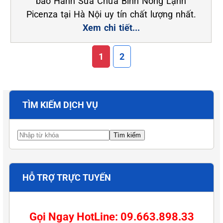
bảo Hành Sửa Chữa Bình Nóng Lạnh
Picenza tại Hà Nội uy tín chất lượng nhất.
Xem chi tiết...
1
2
TÌM KIẾM DỊCH VỤ
HỖ TRỢ TRỰC TUYẾN
Gọi Ngay HotLine: 09.663.898.33