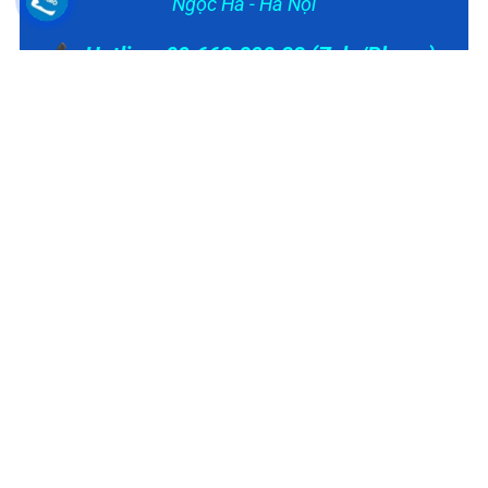
Ngọc Hà - Hà Nội
📞 Hotline: 09.663.898.33 (Zalo/Phone)
👨‍🔧 Hỗ trợ kỹ thuật: 0866.81.2818
(Zalo/Phone)
📧 baohanhvn.com@gmail.com
Lấy Khách Hàng Làm Trung Tâm - Lấy Tận Tâm Để Phục
Vụ - Lấy Uy Tín Để Phát Triển
Copyright © Bảo Hành Điện Máy VN. All Reserved.
Tuyên bố miễn trừ trách nhiệm: Chúng tôi là hệ thống trạm cung cấp
dịch vụ sửa chữa, bảo dưỡng điện máy độc lập. Chúng tôi chuyên tiếp
nhận sửa chữa các thiết bị đã hết hạn bảo hành hoặc khách hàng có nhu
cầu sử dụng dịch vụ kỹ thuật có thu phí tại nhà. Chúng tôi không phải là
trung tâm bảo hành ủy quyền của các hãng. Các thương hiệu được nhắc
đến nhằm mục đích mô tả loại thiết bị mà chúng tôi cung cấp dịch vụ.