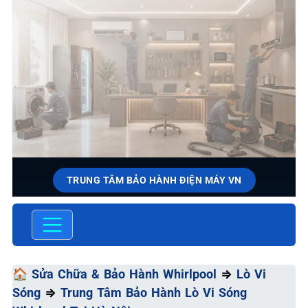
TRUNG TÂM BẢO HÀNH ĐIỆN MÁY VN
SỬA CHỮA & BẢO HÀNH
WHIRLPOOL
Chất Lượng Tối Ưu - Giá Thành Tối Thiểu - Dịch Vụ Tối
🏠
Sửa Chữa & Bảo Hành Whirlpool
⇒
Lò Vi
Đa
Sóng
⇒
Trung Tâm Bảo Hành Lò Vi Sóng