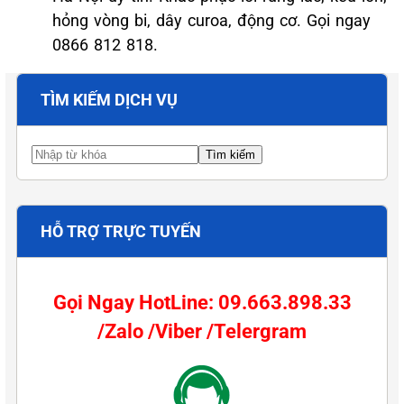
hỏng vòng bi, dây curoa, động cơ. Gọi ngay
0866 812 818.
TÌM KIẾM DỊCH VỤ
HỖ TRỢ TRỰC TUYẾN
Gọi Ngay HotLine: 09.663.898.33
/Zalo /Viber /Telergram