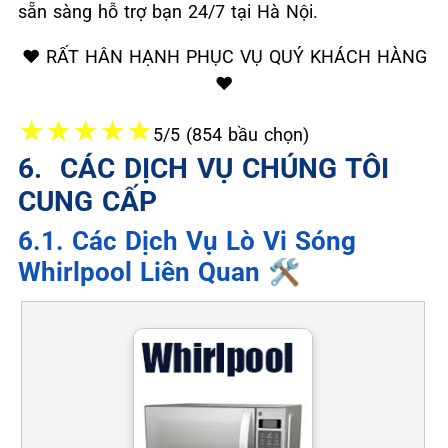
sẵn sàng hỗ trợ bạn 24/7 tại Hà Nội.
❤️ RẤT HÂN HẠNH PHỤC VỤ QUÝ KHÁCH HÀNG
❤️
★
★
★
★
★
5/5 (854 bầu chọn)
6. ️ CÁC DỊCH VỤ CHÚNG TÔI
CUNG CẤP
6.1. Các Dịch Vụ Lò Vi Sóng
Whirlpool Liên Quan 🛠️