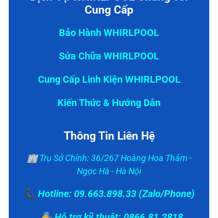
Cung Cấp
Bảo Hành WHIRLPOOL
Sửa Chữa WHIRLPOOL
Cung Cấp Linh Kiện WHIRLPOOL
Kiến Thức & Hướng Dẫn
Thông Tin Liên Hệ
🏢 Trụ Sở Chính: 36/267 Hoàng Hoa Thám -
Ngọc Hà - Hà Nội
📞 Hotline: 09.663.898.33 (Zalo/Phone)
👨‍🔧 Hỗ trợ kỹ thuật: 0866.81.2818