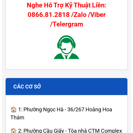
Nghe Hỗ Trợ Kỹ Thuật Liền:
0866.81.2818 /Zalo /Viber
/Telergram
CÁC CƠ SỞ
🏠 1: Phường Ngọc Hà - 36/267 Hoàng Hoa
Thám
🏠 2: Phường Cầu Giấy - Tòa nhà CTM Complex