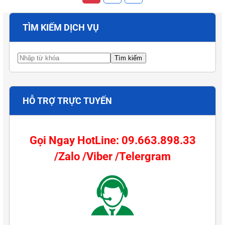
TÌM KIẾM DỊCH VỤ
HỖ TRỢ TRỰC TUYẾN
Gọi Ngay HotLine: 09.663.898.33
/Zalo /Viber /Telergram