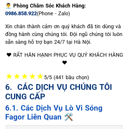
👨‍💼 Phòng Chăm Sóc Khách Hàng:
0986.858.922
(Phone - Zalo)
Xin chân thành cảm ơn quý khách đã tin dùng và
đồng hành cùng chúng tôi. Đội ngũ chúng tôi luôn
sẵn sàng hỗ trợ bạn 24/7 tại Hà Nội.
❤️ RẤT HÂN HẠNH PHỤC VỤ QUÝ KHÁCH HÀNG
❤️
★
★
★
★
★
5/5 (441 bầu chọn)
6. ️ CÁC DỊCH VỤ CHÚNG TÔI
CUNG CẤP
6.1. Các Dịch Vụ Lò Vi Sóng
Fagor Liên Quan 🛠️