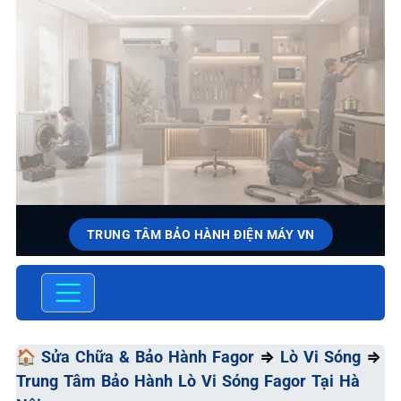
TRUNG TÂM BẢO HÀNH ĐIỆN MÁY VN
SỬA CHỮA & BẢO HÀNH
FAGOR
Chất Lượng Tối Ưu - Giá Thành Tối Thiểu - Dịch Vụ Tối
🏠
Sửa Chữa & Bảo Hành Fagor
⇒
Lò Vi Sóng
⇒
Đa
Trung Tâm Bảo Hành Lò Vi Sóng Fagor Tại Hà