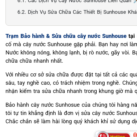
6.1. Các Dịch Vụ Cây Nước Sunhouse Liên Quan 🛠
6.2. Dịch Vụ Sửa Chữa Các Thiết Bị Sunhouse Kh
Trạm Bảo hành & Sửa chữa cây nước Sunhouse
tại
cố mà cây nước Sunhouse gặp phải. Bạn hay nơi làm
Nước không nóng, không lạnh, bị rò nước, gãy vòi. 
chữa chữa nhanh nhất.
Với nhiều cơ sở sửa chữa được đặt tại tất cả các q
sâu, tay nghề cao, có trách nhiệm trong nghề. Chún
nhận kiểm tra sửa chữa nhanh trong khung giờ mà 
Bảo hành cây nước Sunhosue của chúng tôi hàng n
tôi tự tin khẳng định là đơn vị sửa cây nước Sunhous
Chắc chắn sẽ làm hài lòng quý khách khỉ sử dụng dịc