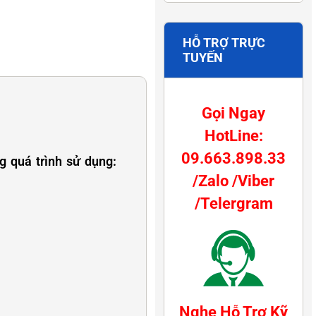
HỖ TRỢ TRỰC
TUYẾN
Gọi Ngay
HotLine:
09.663.898.33
 quá trình sử dụng:
/Zalo /Viber
/Telergram
Nghe Hỗ Trợ Kỹ