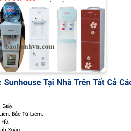
 Sunhouse Tại Nhà Trên Tất Cả C
 Giấy.
iên, Bắc Từ Liêm.
 Hồ.
anh Xuân.