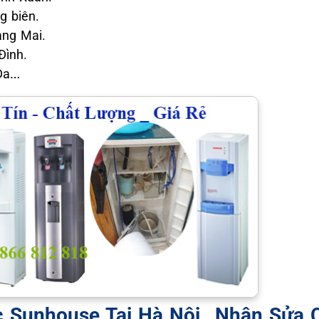
g biên.
àng Mai.
Đình.
 Đa…
c Sunhouse Tại Hà Nội _Nhận Sửa 