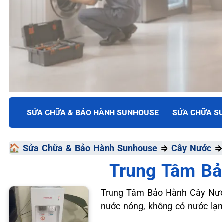
TRUNG TÂM BẢO HÀNH ĐIỆN MÁY VN
SỬA CHỮA & BẢO HÀNH SUNHOUSE
SỬA CHỮA S
SỬA CHỮA & BẢO HÀ
🏠
Sửa Chữa & Bảo Hành Sunhouse
⇒
Cây Nước
SUNHOUSE
Trung Tâm Bả
Chất Lượng Tối Ưu - Giá Thành Tối Thiểu - Dịch Vụ T
Trung Tâm Bảo Hành Cây Nướ
nước nóng, không có nước lạnh
📞 09.663.898.33