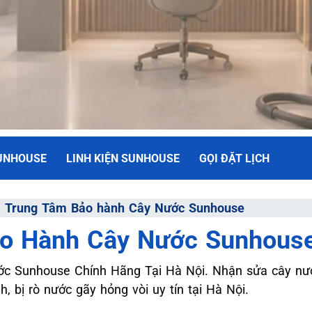
UNHOUSE
LINH KIỆN SUNHOUSE
GỌI ĐẶT LỊCH
NH
⇒
Trung Tâm Bảo hành Cây Nước Sunhouse
o Hành Cây Nước Sunhous
ối Đa
c Sunhouse Chính Hãng Tại Hà Nội. Nhận sửa cây nư
, bị rò nước gãy hỏng vòi uy tín tại Hà Nội.