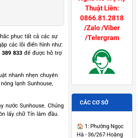
Thuật Liền:
0866.81.2818
/Zalo /Viber
hắc phục tất cả các sự
/Telergram
p các lỗi điển hình như:
6 389 833
để được hỗ trợ
huật nhanh nhẹn chuyên
c nóng lạnh Sunhouse,
CÁC CƠ SỞ
ây nước Sunhouse. Chúng
uôn lấy chữ Tín làm đầu.
🏠 1: Phường Ngọc
Hà - 36/267 Hoàng