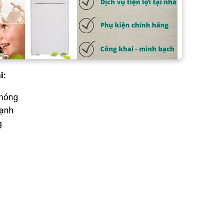
i:
 nóng
lạnh
g