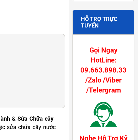
HỖ TRỢ TRỰC
TUYẾN
Gọi Ngay
HotLine:
09.663.898.33
/Zalo /Viber
/Telergram
 Hành & Sửa Chữa cây
iệc sửa chữa cây nước
Nghe Hỗ Trợ Kỹ