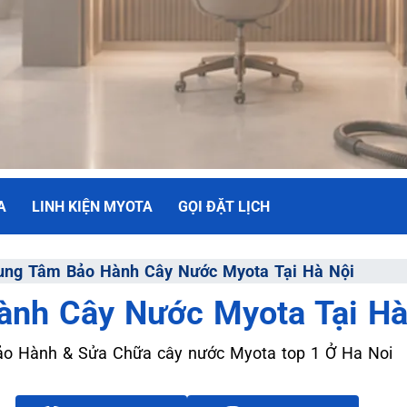
A
LINH KIỆN MYOTA
GỌI ĐẶT LỊCH
NH
ung Tâm Bảo Hành Cây Nước Myota Tại Hà Nội
ành Cây Nước Myota Tại Hà
ối Đa
Bảo Hành & Sửa Chữa cây nước Myota top 1 Ở Ha Noi