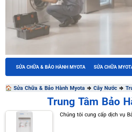
TRUNG TÂM BẢO HÀNH ĐIỆN MÁY VN
SỬA CHỮA & BẢO HÀNH MYOTA
SỬA CHỮA MYOT
SỬA CHỮA & BẢO HÀ
🏠
Sửa Chữa & Bảo Hành Myota
⇒
Cây Nước
⇒
Tr
MYOTA
Trung Tâm Bảo H
Chất Lượng Tối Ưu - Giá Thành Tối Thiểu - Dịch Vụ T
Chúng tôi cung cấp dịch vụ 
📞 09.663.898.33