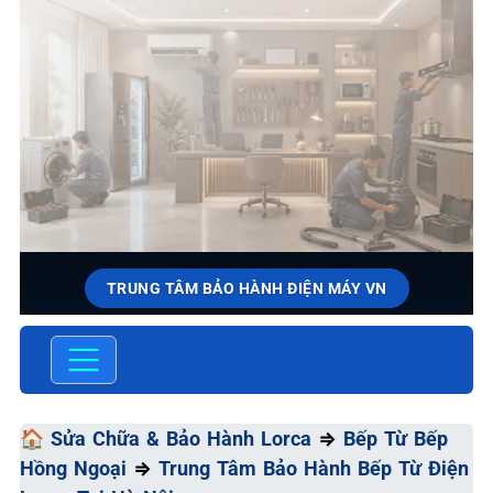
TRUNG TÂM BẢO HÀNH ĐIỆN MÁY VN
SỬA CHỮA & BẢO HÀNH
LORCA
Chất Lượng Tối Ưu - Giá Thành Tối Thiểu - Dịch Vụ Tối
🏠
Sửa Chữa & Bảo Hành Lorca
⇒
Bếp Từ Bếp
Đa
Hồng Ngoại
⇒
Trung Tâm Bảo Hành Bếp Từ Điện