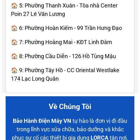
🏠 5: Phường Thanh Xuân - Tòa nhà Center
Poin 27 Lê Văn Lương
🏠 6: Phường Hoàn Kiếm - 99 Trần Hưng Đạo
🏠 7: Phường Hoàng Mai - KĐT Linh Đàm
🏠 8: Phường Cầu Diễn - 126 Hồ Tùng Mậu
🏠 9: Phường Tây Hồ - CC Oriental Westlake
174 Lạc Long Quân
Về Chúng Tôi
Bảo Hành Điện Máy VN
tự hào là đơn vị đi đầu
trong lĩnh vực sửa chữa, bảo dưỡng và khắc
phục sự cố các thiết bị gia dụng
LORCA
tận nơi.