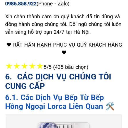
0986.858.922
(Phone - Zalo)
Xin chân thành cảm ơn quý khách đã tin dùng và
đồng hành cùng chúng tôi. Đội ngũ chúng tôi luôn
sẵn sàng hỗ trợ bạn 24/7 tại Hà Nội.
❤️ RẤT HÂN HẠNH PHỤC VỤ QUÝ KHÁCH HÀNG
❤️
★
★
★
★
★
5/5 (435 bầu chọn)
6. ️ CÁC DỊCH VỤ CHÚNG TÔI
CUNG CẤP
6.1. Các Dịch Vụ Bếp Từ Bếp
Hồng Ngoại Lorca Liên Quan 🛠️