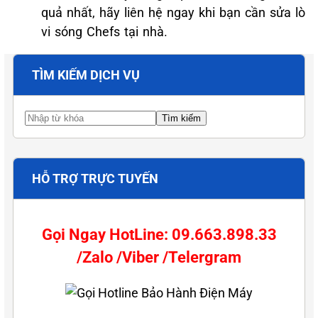
quả nhất, hãy liên hệ ngay khi bạn cần sửa lò
vi sóng Chefs tại nhà.
TÌM KIẾM DỊCH VỤ
HỖ TRỢ TRỰC TUYẾN
Gọi Ngay HotLine: 09.663.898.33
/Zalo /Viber /Telergram