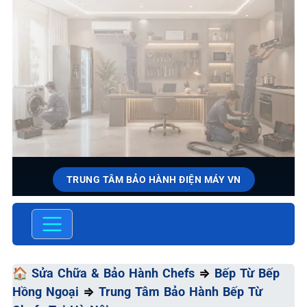
TRUNG TÂM BẢO HÀNH ĐIỆN MÁY VN
SỬA CHỮA & BẢO HÀNH
CHEFS
Chất Lượng Tối Ưu - Giá Thành Tối Thiểu - Dịch Vụ Tối
🏠
Sửa Chữa & Bảo Hành Chefs
⇒
Bếp Từ Bếp
Đa
Hồng Ngoại
⇒
Trung Tâm Bảo Hành Bếp Từ