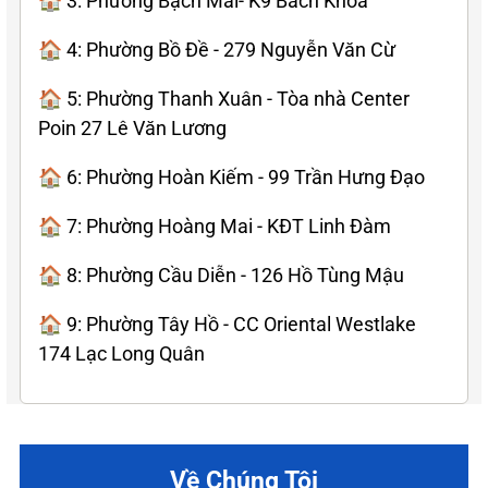
🏠 3: Phường Bạch Mai- K9 Bách Khoa
🏠 4: Phường Bồ Đề - 279 Nguyễn Văn Cừ
🏠 5: Phường Thanh Xuân - Tòa nhà Center
Poin 27 Lê Văn Lương
🏠 6: Phường Hoàn Kiếm - 99 Trần Hưng Đạo
🏠 7: Phường Hoàng Mai - KĐT Linh Đàm
🏠 8: Phường Cầu Diễn - 126 Hồ Tùng Mậu
🏠 9: Phường Tây Hồ - CC Oriental Westlake
174 Lạc Long Quân
Về Chúng Tôi