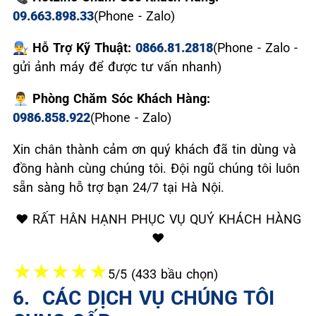
09.663.898.33
(Phone - Zalo)
👨‍🔧 Hỗ Trợ Kỹ Thuật:
0866.81.2818
(Phone - Zalo -
gửi ảnh máy để được tư vấn nhanh)
👨‍💼 Phòng Chăm Sóc Khách Hàng:
0986.858.922
(Phone - Zalo)
Xin chân thành cảm ơn quý khách đã tin dùng và
đồng hành cùng chúng tôi. Đội ngũ chúng tôi luôn
sẵn sàng hỗ trợ bạn 24/7 tại Hà Nội.
❤️ RẤT HÂN HẠNH PHỤC VỤ QUÝ KHÁCH HÀNG
❤️
★
★
★
★
★
5/5 (433 bầu chọn)
6. ️ CÁC DỊCH VỤ CHÚNG TÔI