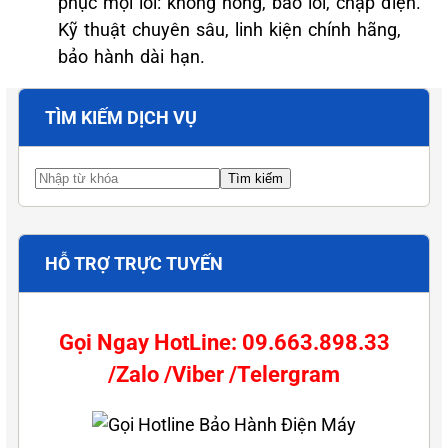
phục mọi lỗi: không nóng, báo lỗi, chập điện.
Kỹ thuật chuyên sâu, linh kiện chính hãng,
bảo hành dài hạn.
TÌM KIẾM DỊCH VỤ
HỖ TRỢ TRỰC TUYẾN
Gọi Ngay HotLine: 09.663.898.33
/Zalo /Viber /Telergram