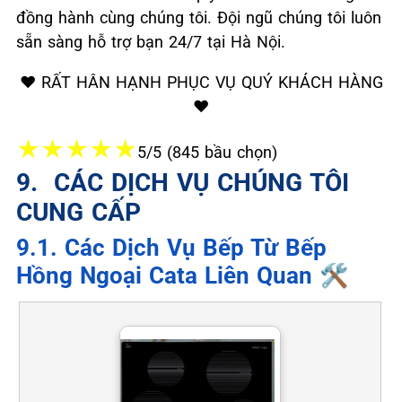
đồng hành cùng chúng tôi. Đội ngũ chúng tôi luôn
sẵn sàng hỗ trợ bạn 24/7 tại Hà Nội.
❤️ RẤT HÂN HẠNH PHỤC VỤ QUÝ KHÁCH HÀNG
❤️
★
★
★
★
★
5/5 (845 bầu chọn)
9. ️ CÁC DỊCH VỤ CHÚNG TÔI
CUNG CẤP
9.1. Các Dịch Vụ Bếp Từ Bếp
Hồng Ngoại Cata Liên Quan 🛠️