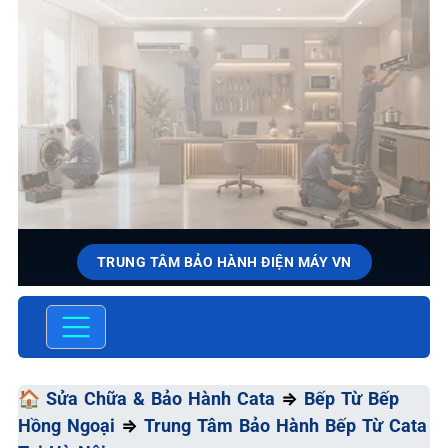
TRUNG TÂM BẢO HÀNH ĐIỆN MÁY VN
SỬA CHỮA & BẢO HÀNH CATA
Chất Lượng Tối Ưu - Giá Thành Tối Thiểu - Dịch Vụ Tối
Đa
🏠
Sửa Chữa & Bảo Hành Cata
⇒
Bếp Từ Bếp
Hồng Ngoại
⇒
Trung Tâm Bảo Hành Bếp Từ Cata
📞 09.663.898.33