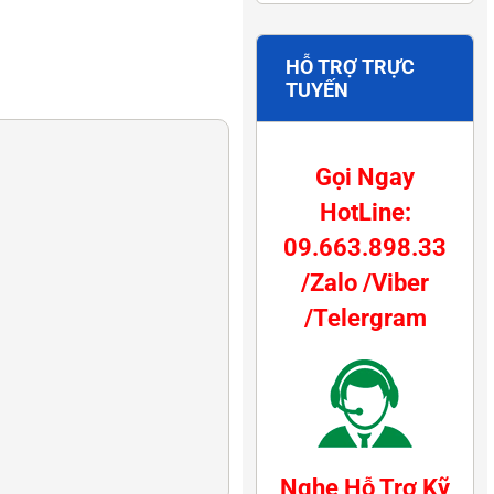
HỖ TRỢ TRỰC
TUYẾN
Gọi Ngay
HotLine:
09.663.898.33
/Zalo /Viber
/Telergram
Nghe Hỗ Trợ Kỹ