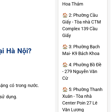
Hoa Thám
🏠 2: Phường Cầu
Giấy - Tòa nhà CTM
Complex 139 Cầu
Giấy
🏠 3: Phường Bạch
ại Hà Nội?
Mai- K9 Bách Khoa
🏠 4: Phường Bồ Đề
- 279 Nguyễn Văn
Cừ
 nặng có trong nước.
🏠 5: Phường Thanh
Xuân - Tòa nhà
 sử dụng.
Center Poin 27 Lê
Văn Lương