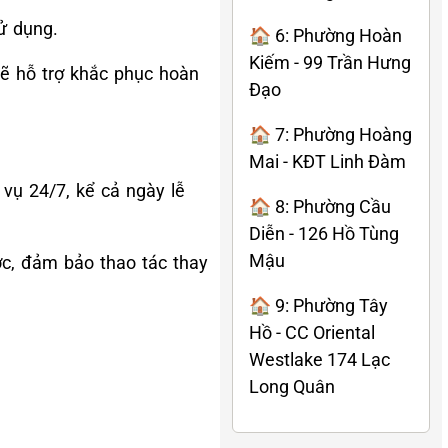
ử dụng.
🏠 6: Phường Hoàn
Kiếm - 99 Trần Hưng
 sẽ hỗ trợ khắc phục hoàn
Đạo
🏠 7: Phường Hoàng
Mai - KĐT Linh Đàm
 vụ 24/7, kể cả ngày lễ
🏠 8: Phường Cầu
Diễn - 126 Hồ Tùng
Mậu
ớc, đảm bảo thao tác thay
🏠 9: Phường Tây
Hồ - CC Oriental
Westlake 174 Lạc
Long Quân