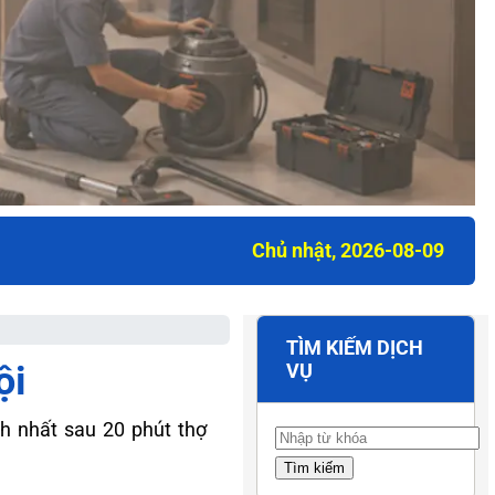
Chủ nhật, 2026-08-09
TÌM KIẾM DỊCH
ội
VỤ
h nhất sau 20 phút thợ