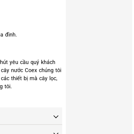
a đình.
phút yêu cầu quý khách
ọc cây nước Coex chúng tôi
ác thiết bị mà cây lọc,
 tôi.