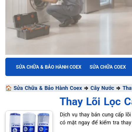
TRUNG TÂM BẢO HÀNH ĐIỆN MÁY VN
SỬA CHỮA & BẢO HÀNH COEX
SỬA CHỮA COEX
SỬA CHỮA & BẢO HÀ
🏠
Sửa Chữa & Bảo Hành Coex
⇒
Cây Nước
⇒
Tha
COEX
Thay Lõi Lọc C
Chất Lượng Tối Ưu - Giá Thành Tối Thiểu - Dịch Vụ T
Dịch vụ thay bán cung cấp lõ
có mặt ngay để kiểm tra thay 
📞 09.663.898.33