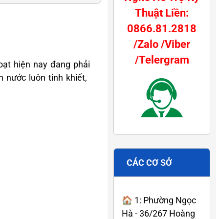
Thuật Liền:
0866.81.2818
/Zalo /Viber
/Telergram
oạt hiện nay đang phải
nước luôn tinh khiết,
CÁC CƠ SỞ
🏠 1: Phường Ngọc
Hà - 36/267 Hoàng