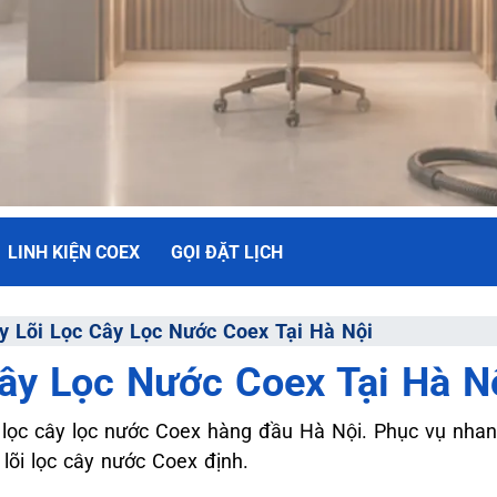
LINH KIỆN COEX
GỌI ĐẶT LỊCH
NH
y Lõi Lọc Cây Lọc Nước Coex Tại Hà Nội
ây Lọc Nước Coex Tại Hà N
ối Đa
i lọc cây lọc nước Coex hàng đầu Hà Nội. Phục vụ nhan
lõi lọc cây nước Coex định.