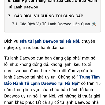
6. Liên Hệ Với Trung Tâm Sửa Chữa & Bảo Hành
Tủ Lạnh Daewoo
7. ️ CÁC DỊCH VỤ CHÚNG TÔI CUNG CẤP
7.1. Các Dịch Vụ Tủ Lạnh Daewoo Liên Quan 🛠️
Dịch vụ
sửa tủ lạnh Daewoo tại Hà Nội
,
chuyên
nghiệp, giá rẻ, bảo hành dài hạn.
Tủ lạnh Daewoo của bạn đang gặp phải một số
lỗi như: không đóng đá, không lạnh, kêu to, xì
gas… và bạn đang tìm kiếm một đơn vị sửa tủ
lạnh Daewoo tại nhà uy tín. Chúng tôi”
Trung Tâm
Bảo Hành Tủ Lạnh Daewoo Tại Hà Nội
” có trên 15
năm trong lĩnh vực sửa chữa bảo hành tủ lạnh
Daewoo uy tín số 1 hà Nội. với những kĩ thuật giỏi
nhận khắc phục tất cả sự cố tủ lạnh Daewoo nhà