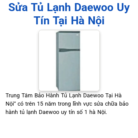
📞 09.663.898.33
Sửa Tủ Lạnh Daewoo Uy
Tín Tại Hà Nội
Trung Tâm Bảo Hành Tủ Lạnh Daewoo Tại Hà
Nội” có trên 15 năm trong lĩnh vực sửa chữa bảo
hành tủ lạnh Daewoo uy tín số 1 hà Nội.