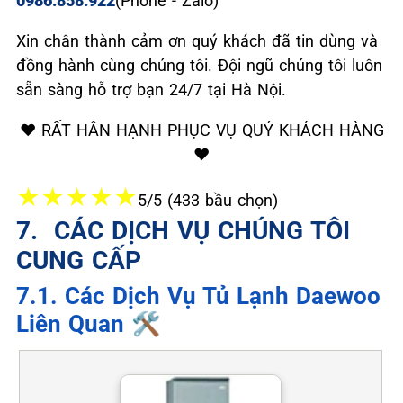
0986.858.922
(Phone - Zalo)
Xin chân thành cảm ơn quý khách đã tin dùng và
đồng hành cùng chúng tôi. Đội ngũ chúng tôi luôn
sẵn sàng hỗ trợ bạn 24/7 tại Hà Nội.
❤️ RẤT HÂN HẠNH PHỤC VỤ QUÝ KHÁCH HÀNG
❤️
★
★
★
★
★
5/5 (433 bầu chọn)
7. ️ CÁC DỊCH VỤ CHÚNG TÔI
CUNG CẤP
7.1. Các Dịch Vụ Tủ Lạnh Daewoo
Liên Quan 🛠️