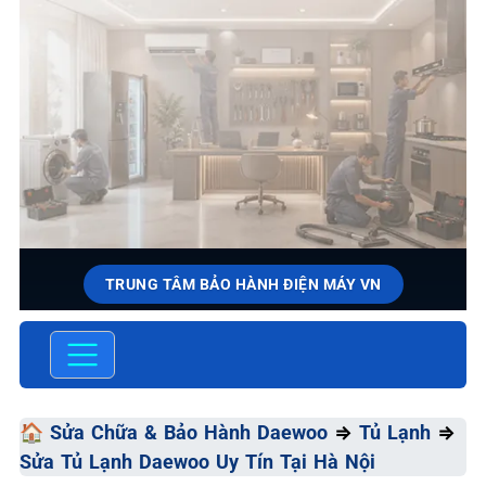
TRUNG TÂM BẢO HÀNH ĐIỆN MÁY VN
SỬA CHỮA & BẢO HÀNH
DAEWOO
Chất Lượng Tối Ưu - Giá Thành Tối Thiểu - Dịch Vụ Tối
🏠
Sửa Chữa & Bảo Hành Daewoo
⇒
Tủ Lạnh
⇒
Đa
Sửa Tủ Lạnh Daewoo Uy Tín Tại Hà Nội