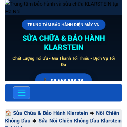
TRUNG TÂM BẢO HÀNH ĐIỆN MÁY VN
SỬA CHỮA & BẢO HÀNH
KLARSTEIN
Chất Lượng Tối Ưu - Giá Thành Tối Thiểu - Dịch Vụ Tối
Đa
📞 09.663.898.33
🏠
Sửa Chữa & Bảo Hành Klarstein
⇒
Nồi Chiên
Không Dầu
⇒
Sửa Nồi Chiên Không Dầu Klarstein