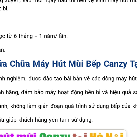
ng xuyên, sau mỗi ngày nấu thì nên vệ sinh máy hút mù
 bị.
ọc từ 6 tháng – 1 năm/ lần.
ần.
Sửa Chữa Máy Hút Mùi Bếp Canzy Tạ
inh nghiệm, được đào tạo bài bản về các dòng máy hú
hính hãng, đảm bảo máy hoạt động bền bỉ và hiệu quả 
nh, không làm gián đoạn quá trình sử dụng bếp của k
a giúp khách hàng yên tâm sử dụng.