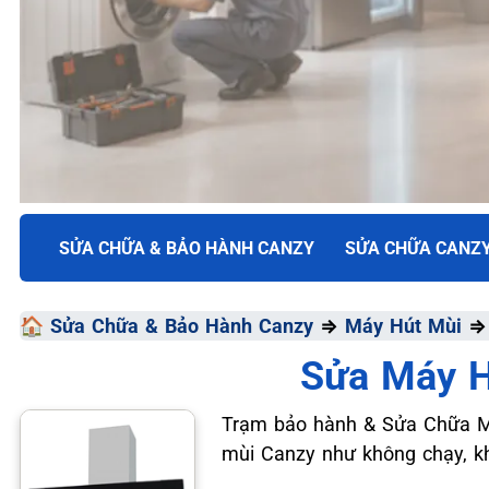
TRUNG TÂM BẢO HÀNH ĐIỆN MÁY VN
SỬA CHỮA & BẢO HÀNH CANZY
SỬA CHỮA CANZ
SỬA CHỮA & BẢO HÀ
🏠
Sửa Chữa & Bảo Hành Canzy
⇒
Máy Hút Mùi
CANZY
Sửa Máy H
Chất Lượng Tối Ưu - Giá Thành Tối Thiểu - Dịch Vụ T
Trạm bảo hành & Sửa Chữa Má
mùi Canzy như không chạy, k
📞 09.663.898.33