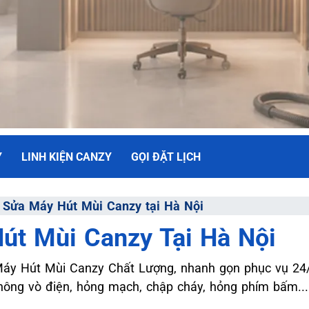
Y
LINH KIỆN CANZY
GỌI ĐẶT LỊCH
NH
⇒
Sửa Máy Hút Mùi Canzy tại Hà Nội
út Mùi Canzy Tại Hà Nội
ối Đa
y Hút Mùi Canzy Chất Lượng, nhanh gọn phục vụ 24/7
hông vò điện, hỏng mạch, chập cháy, hỏng phím bấm...