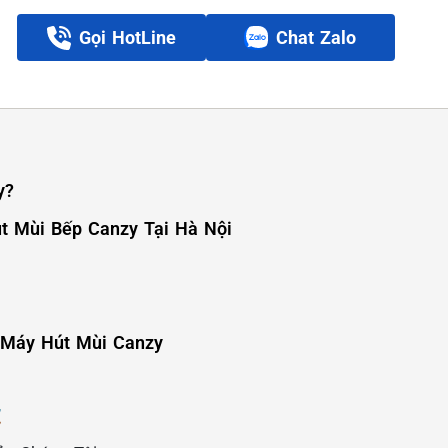
Gọi HotLine
Chat Zalo
y?
út Mùi Bếp Canzy Tại Hà Nội
 Máy Hút Mùi Canzy
️