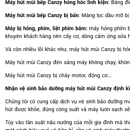
Máy hút mùi bếp Canzy
hỏng hóc linh kiện:
Bảng điề
Máy hút mùi bếp Canzy bị bẩn
: Màng lọc dầu mỡ bị 
Máy bị hỏng, phím, liệt phím bấm:
máy hỏng phím bấ
khuyên khách hàng nên cấy cơ, dòng cảm ứng sửa hay
Và còn nhiều lỗi khác như, máy hút mùi Canzy bị hỏ
Máy hút mùi Canzy đèn sáng máy không chạy, khôn
Máy hút mùi Canzy bị cháy motor, động cơ…
Nhận vệ sinh bảo dưỡng máy hút mùi Canzy định kì 
Chúng tôi có cung cấp dịch vụ vệ sinh bảo dưỡng m
hút được khỏe, đúng công suất và máy luôn sạch s
Tùy vào tần suất nấu nướng của mỗi gia đình mà th