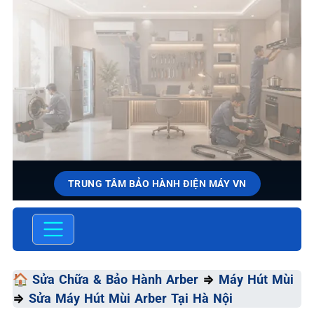
TRUNG TÂM BẢO HÀNH ĐIỆN MÁY VN
SỬA CHỮA & BẢO HÀNH
ARBER
Chất Lượng Tối Ưu - Giá Thành Tối Thiểu - Dịch Vụ Tối
🏠
Sửa Chữa & Bảo Hành Arber
⇒
Máy Hút Mùi
Đa
⇒
Sửa Máy Hút Mùi Arber Tại Hà Nội