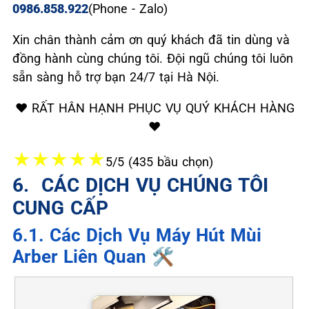
0986.858.922
(Phone - Zalo)
Xin chân thành cảm ơn quý khách đã tin dùng và
đồng hành cùng chúng tôi. Đội ngũ chúng tôi luôn
sẵn sàng hỗ trợ bạn 24/7 tại Hà Nội.
❤️ RẤT HÂN HẠNH PHỤC VỤ QUÝ KHÁCH HÀNG
❤️
★
★
★
★
★
5/5 (435 bầu chọn)
6. ️ CÁC DỊCH VỤ CHÚNG TÔI
CUNG CẤP
6.1. Các Dịch Vụ Máy Hút Mùi
Arber Liên Quan 🛠️