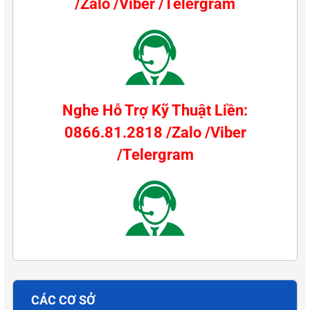
/Zalo /Viber /Telergram
Nghe Hỗ Trợ Kỹ Thuật Liền:
0866.81.2818 /Zalo /Viber
/Telergram
CÁC CƠ SỞ