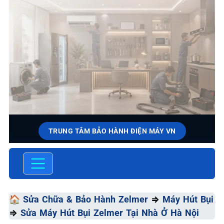
TRUNG TÂM BẢO HÀNH ĐIỆN MÁY VN
SỬA CHỮA & BẢO HÀNH
ZELMER
Chất Lượng Tối Ưu - Giá Thành Tối Thiểu - Dịch Vụ Tối
🏠
Sửa Chữa & Bảo Hành Zelmer
⇒
Máy Hút Bụi
Đa
⇒
Sửa Máy Hút Bụi Zelmer Tại Nhà Ở Hà Nội