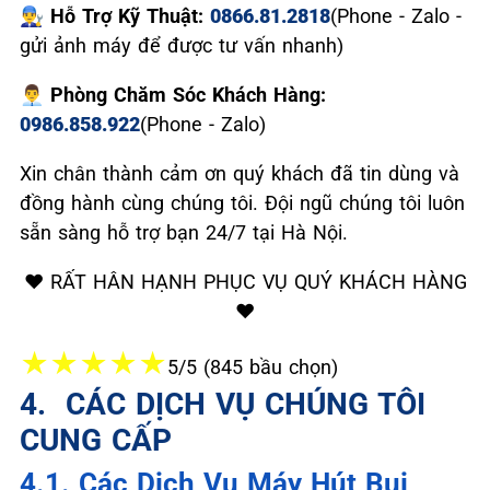
👨‍🔧 Hỗ Trợ Kỹ Thuật:
0866.81.2818
(Phone - Zalo -
gửi ảnh máy để được tư vấn nhanh)
👨‍💼 Phòng Chăm Sóc Khách Hàng:
0986.858.922
(Phone - Zalo)
Xin chân thành cảm ơn quý khách đã tin dùng và
đồng hành cùng chúng tôi. Đội ngũ chúng tôi luôn
sẵn sàng hỗ trợ bạn 24/7 tại Hà Nội.
❤️ RẤT HÂN HẠNH PHỤC VỤ QUÝ KHÁCH HÀNG
❤️
★
★
★
★
★
5/5 (845 bầu chọn)
4. ️ CÁC DỊCH VỤ CHÚNG TÔI
CUNG CẤP
4.1. Các Dịch Vụ Máy Hút Bụi