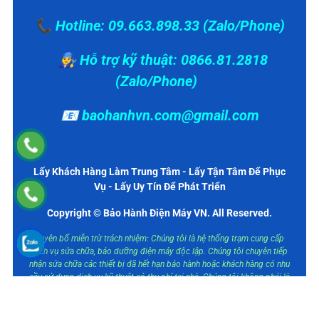
📞 Hotline: 09.663.898.33 (Zalo/Phone)
👨‍🔧 Hỗ trợ kỹ thuật: 0866.81.2818
(Zalo/Phone)
📧 baohanhvn.com@gmail.com
Lấy Khách Hàng Làm Trung Tâm - Lấy Tận Tâm Để Phục
Vụ - Lấy Uy Tín Để Phát Triển
Copyright © Bảo Hành Điện Máy VN. All Reserved.
Tuyên bố miễn trừ trách nhiệm: Chúng tôi là hệ thống trạm cung cấp
dịch vụ sửa chữa, bảo dưỡng điện máy độc lập. Chúng tôi chuyên tiếp
nhận sửa chữa các thiết bị đã hết hạn bảo hành hoặc khách hàng có nhu
cầu sử dụng dịch vụ kỹ thuật có thu phí tại nhà. Chúng tôi không phải là
trung tâm bảo hành ủy quyền của các hãng. Các thương hiệu được nhắc
đến nhằm mục đích mô tả loại thiết bị mà chúng tôi cung cấp dịch vụ.