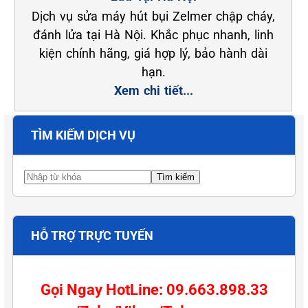
Dịch vụ sửa máy hút bụi Zelmer chập cháy,
đánh lửa tại Hà Nội. Khắc phục nhanh, linh
kiện chính hãng, giá hợp lý, bảo hành dài
hạn.
Xem chi tiết...
TÌM KIẾM DỊCH VỤ
HỖ TRỢ TRỰC TUYẾN
Gọi Ngay HotLine: 09.663.898.33