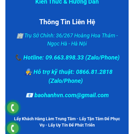
Kiến Thức & Hướng Dẫn
Thông Tin Liên Hệ
🏢 Trụ Sở Chính: 36/267 Hoàng Hoa Thám -
Ngọc Hà - Hà Nội
📞 Hotline: 09.663.898.33 (Zalo/Phone)
👨‍🔧 Hỗ trợ kỹ thuật: 0866.81.2818
(Zalo/Phone)
📧 baohanhvn.com@gmail.com
Lấy Khách Hàng Làm Trung Tâm - Lấy Tận Tâm Để Phục
Vụ - Lấy Uy Tín Để Phát Triển