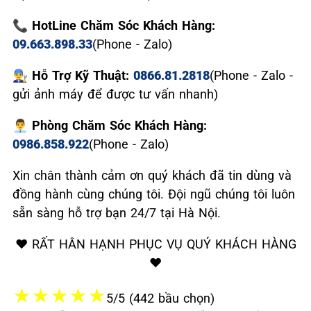
📞 HotLine Chăm Sóc Khách Hàng:
09.663.898.33
(Phone - Zalo)
👨‍🔧 Hỗ Trợ Kỹ Thuật:
0866.81.2818
(Phone - Zalo -
gửi ảnh máy để được tư vấn nhanh)
👨‍💼 Phòng Chăm Sóc Khách Hàng:
0986.858.922
(Phone - Zalo)
Xin chân thành cảm ơn quý khách đã tin dùng và
đồng hành cùng chúng tôi. Đội ngũ chúng tôi luôn
sẵn sàng hỗ trợ bạn 24/7 tại Hà Nội.
❤️ RẤT HÂN HẠNH PHỤC VỤ QUÝ KHÁCH HÀNG
❤️
★
★
★
★
★
5/5 (442 bầu chọn)