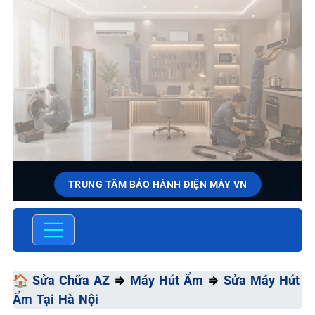
TRUNG TÂM BẢO HÀNH ĐIỆN MÁY VN
SỬA CHỮA & BẢO HÀNH MÁY
HÚT ẨM
Chất Lượng Tối Ưu - Giá Thành Tối Thiểu - Dịch Vụ Tối
🏠
Sửa Chữa AZ
⇒
Máy Hút Ẩm
⇒
Sửa Máy Hút
Đa
Ẩm Tại Hà Nội