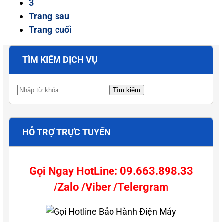
3
Trang sau
Trang cuối
TÌM KIẾM DỊCH VỤ
HỖ TRỢ TRỰC TUYẾN
Gọi Ngay HotLine: 09.663.898.33
/Zalo /Viber /Telergram