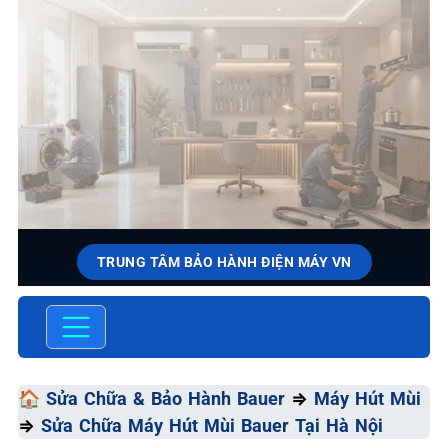
TRUNG TÂM BẢO HÀNH ĐIỆN MÁY VN
SỬA CHỮA & BẢO HÀNH
BAUER
Chất Lượng Tối Ưu - Giá Thành Tối Thiểu - Dịch Vụ Tối
🏠
Sửa Chữa & Bảo Hành Bauer
⇒
Máy Hút Mùi
Đa
⇒
Sửa Chữa Máy Hút Mùi Bauer Tại Hà Nội