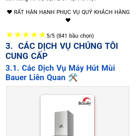
❤️ RẤT HÂN HẠNH PHỤC VỤ QUÝ KHÁCH HÀNG
❤️
★
★
★
★
★
5/5 (841 bầu chọn)
3. ️ CÁC DỊCH VỤ CHÚNG TÔI
CUNG CẤP
3.1. Các Dịch Vụ Máy Hút Mùi
Bauer Liên Quan 🛠️