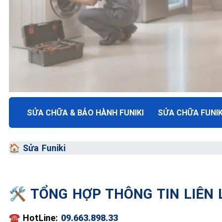
TRUNG TÂM BẢO HÀNH ĐIỆN MÁY VN
SỬA CHỮA & BẢO HÀNH FUNIKI
SỬA CHỮA FUNIK
SỬA CHỮA & BẢO HÀ
🏠
Sửa Funiki
FUNIKI
Chất Lượng Tối Ưu - Giá Thành Tối Thiểu - Dịch V
🛠️ TỔNG HỢP THÔNG TIN LIÊN
📞 09.663.898.33
☎️
HotLine:
09.663.898.33