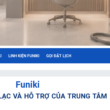
I
LINH KIỆN FUNIKI
GỌI ĐẶT LỊCH
NH
Funiki
ụ Tối Đa
 LẠC VÀ HỖ TRỢ CỦA TRUNG TÂM