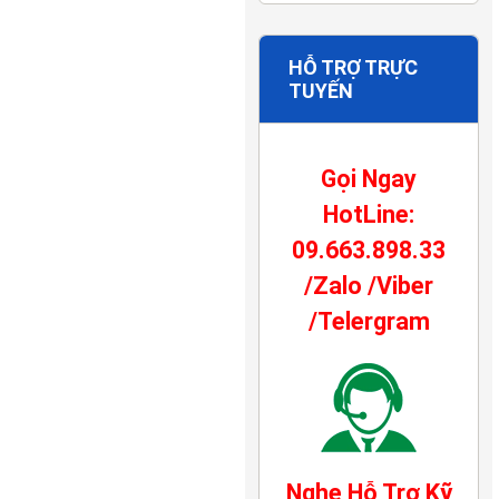
HỖ TRỢ TRỰC
TUYẾN
Gọi Ngay
HotLine:
09.663.898.33
/Zalo /Viber
/Telergram
Nghe Hỗ Trợ Kỹ