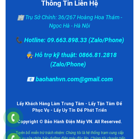
Thông Tin Liên Hệ
🏢 Trụ Sở Chính: 36/267 Hoàng Hoa Thám -
Ngọc Hà - Hà Nội
📞 Hotline: 09.663.898.33 (Zalo/Phone)
👨‍🔧 Hỗ trợ kỹ thuật: 0866.81.2818
(Zalo/Phone)
📧 baohanhvn.com@gmail.com
Lấy Khách Hàng Làm Trung Tâm - Lấy Tận Tâm Để
Phục Vụ - Lấy Uy Tín Để Phát Triển
Copyright © Bảo Hành Điện Máy VN. All Reserved.
Tuyên bố miễn trừ trách nhiệm: Chúng tôi là hệ thống trạm cung cấp
dịch vụ sửa chữa, bảo dưỡng điện máy độc lập. Chúng tôi chuyên tiếp