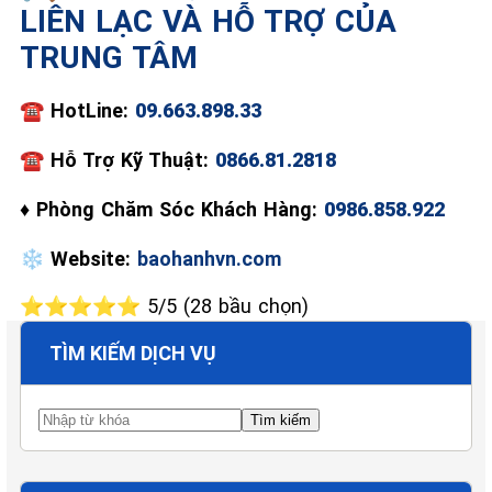
LIÊN LẠC VÀ HỖ TRỢ CỦA
TRUNG TÂM
📞 09.663.898.33
☎️
HotLine:
09.663.898.33
☎
Hỗ Trợ Kỹ Thuật:
0866.81.2818
♦
Phòng Chăm Sóc Khách Hàng:
0986.858.922
❄️
Website:
baohanhvn.com
⭐⭐⭐⭐⭐ 5/5 (28 bầu chọn)
TÌM KIẾM DỊCH VỤ