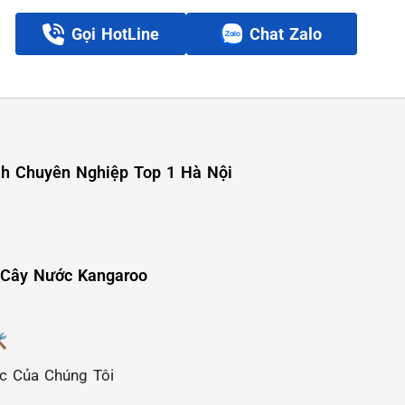
Gọi HotLine
Chat Zalo
h Chuyên Nghiệp Top 1 Hà Nội
 Cây Nước Kangaroo
️
ác Của Chúng Tôi