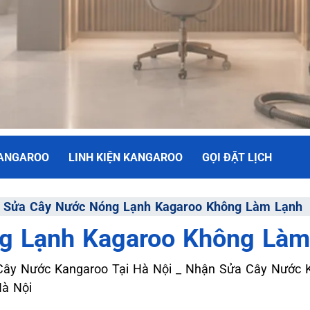
KANGAROO
LINH KIỆN KANGAROO
GỌI ĐẶT LỊCH
NH
⇒
Sửa Cây Nước Nóng Lạnh Kagaroo Không Làm Lạnh
g Lạnh Kagaroo Không Làm
ối Đa
ây Nước Kangaroo Tại Hà Nội _ Nhận Sửa Cây Nước 
Hà Nội