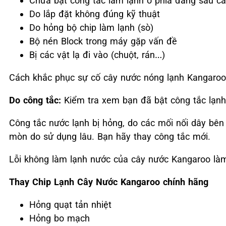
Chưa bật công tắc làm lạnh ở phía đằng sau c
Do lắp đặt không đúng kỹ thuật
Do hỏng bộ chip làm lạnh (sò)
Bộ nén Block trong máy gặp vấn đề
Bị các vật lạ đi vào (chuột, rán…)
Cách khắc phục sự cố cây nước nóng lạnh Kangaroo
Do công tắc:
Kiểm tra xem bạn đã bật công tắc lạnh
Công tắc nước lạnh bị hỏng, do các mối nối dây bên 
mòn do sử dụng lâu. Bạn hãy thay công tắc mới.
Lỗi không làm lạnh nước của cây nước Kangaroo làm
Thay Chip Lạnh Cây Nước Kangaroo chính hãng
Hỏng quạt tản nhiệt
Hỏng bo mạch