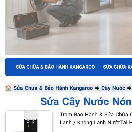
TRUNG TÂM BẢO HÀNH ĐIỆN MÁY VN
SỬA CHỮA & BẢO HÀNH KANGAROO
SỬA CHỮA 
SỬA CHỮA & BẢO HÀ
🏠
Sửa Chữa & Bảo Hành Kangaroo
⇒
Cây Nước
KANGAROO
Sửa Cây Nước Nón
Chất Lượng Tối Ưu - Giá Thành Tối Thiểu - Dịch Vụ T
Trạm Bảo Hành & Sửa Chữa C
Lạnh / Không Lạnh NướcTại 
📞 09.663.898.33