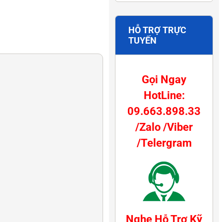
HỖ TRỢ TRỰC
TUYẾN
Gọi Ngay
HotLine:
09.663.898.33
/Zalo /Viber
/Telergram
Nghe Hỗ Trợ Kỹ