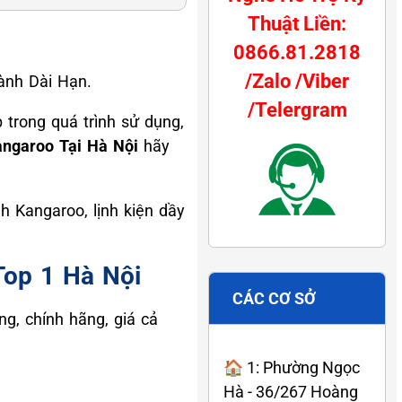
Thuật Liền:
0866.81.2818
/Zalo /Viber
ành Dài Hạn.
/Telergram
trong quá trình sử dụng,
ngaroo Tại Hà Nội
hãy
h Kangaroo, lịnh kiện dầy
op 1 Hà Nội
CÁC CƠ SỞ
ng, chính hãng, giá cả
🏠 1: Phường Ngọc
Hà - 36/267 Hoàng