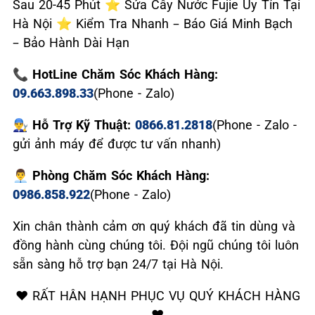
Sau 20-45 Phút ⭐ Sửa Cây Nước Fujie Uy Tín Tại
Hà Nội ⭐ Kiểm Tra Nhanh – Báo Giá Minh Bạch
– Bảo Hành Dài Hạn
📞 HotLine Chăm Sóc Khách Hàng:
09.663.898.33
(Phone - Zalo)
👨‍🔧 Hỗ Trợ Kỹ Thuật:
0866.81.2818
(Phone - Zalo -
gửi ảnh máy để được tư vấn nhanh)
👨‍💼 Phòng Chăm Sóc Khách Hàng:
0986.858.922
(Phone - Zalo)
Xin chân thành cảm ơn quý khách đã tin dùng và
đồng hành cùng chúng tôi. Đội ngũ chúng tôi luôn
sẵn sàng hỗ trợ bạn 24/7 tại Hà Nội.
❤️ RẤT HÂN HẠNH PHỤC VỤ QUÝ KHÁCH HÀNG
❤️