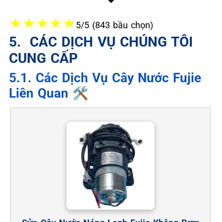
★
★
★
★
★
5/5 (843 bầu chọn)
5. ️ CÁC DỊCH VỤ CHÚNG TÔI
CUNG CẤP
5.1. Các Dịch Vụ Cây Nước Fujie
Liên Quan 🛠️