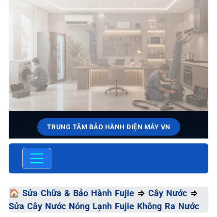
TRUNG TÂM BẢO HÀNH ĐIỆN MÁY VN
SỬA CHỮA & BẢO HÀNH FUJIE
Chất Lượng Tối Ưu - Giá Thành Tối Thiểu - Dịch Vụ Tối
Đa
🏠
Sửa Chữa & Bảo Hành Fujie
⇒
Cây Nước
⇒
Sửa Cây Nước Nóng Lạnh Fujie Không Ra Nước
📞 09.663.898.33