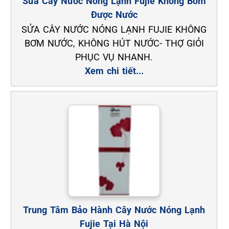
Sửa Cây Nước Nóng Lạnh Fujie Không Bơm
Được Nước
SỬA CÂY NƯỚC NÓNG LẠNH FUJIE KHÔNG
BƠM NƯỚC, KHÔNG HÚT NƯỚC- THỢ GIỎI
PHỤC VỤ NHANH.
Xem chi tiết...
Trung Tâm Bảo Hành Cây Nước Nóng Lạnh
Fujie Tại Hà Nội