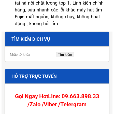
tại hà nội chất lượng top 1. Linh kiện chính
hãng, sửa nhanh các lỗi khác máy hút ẩm
Fujie mất nguồn, không chạy, không hoạt
động , không hút ẩm...
TÌM KIẾM DỊCH VỤ
HỖ TRỢ TRỰC TUYẾN
Gọi Ngay HotLine: 09.663.898.33
/Zalo /Viber /Telergram