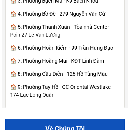
🏠 3: Phường Bạch Mai- K9 Bách Khoa
🏠 4: Phường Bồ Đề - 279 Nguyễn Văn Cừ
🏠 5: Phường Thanh Xuân - Tòa nhà Center
Poin 27 Lê Văn Lương
🏠 6: Phường Hoàn Kiếm - 99 Trần Hưng Đạo
🏠 7: Phường Hoàng Mai - KĐT Linh Đàm
🏠 8: Phường Cầu Diễn - 126 Hồ Tùng Mậu
🏠 9: Phường Tây Hồ - CC Oriental Westlake
174 Lạc Long Quân
Về Chúng Tôi