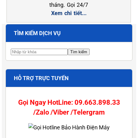
tháng. Gọi 24/7
Xem chi tiết...
TÌM KIẾM DỊCH VỤ
HỖ TRỢ TRỰC TUYẾN
Gọi Ngay HotLine: 09.663.898.33
/Zalo /Viber /Telergram