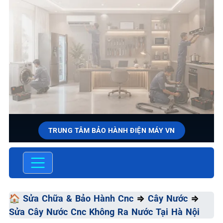
TRUNG TÂM BẢO HÀNH ĐIỆN MÁY VN
SỬA CHỮA & BẢO HÀNH CNC
Chất Lượng Tối Ưu - Giá Thành Tối Thiểu - Dịch Vụ Tối
Đa
🏠
Sửa Chữa & Bảo Hành Cnc
⇒
Cây Nước
⇒
Sửa Cây Nước Cnc Không Ra Nước Tại Hà Nội
📞 09.663.898.33