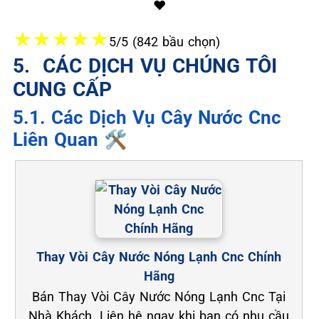
❤️
★
★
★
★
★
5/5 (842 bầu chọn)
5. ️ CÁC DỊCH VỤ CHÚNG TÔI
CUNG CẤP
5.1. Các Dịch Vụ Cây Nước Cnc
Liên Quan 🛠️
Thay Vòi Cây Nước Nóng Lạnh Cnc Chính
Hãng
Bán Thay Vòi Cây Nước Nóng Lạnh Cnc Tại
Nhà Khách. Liên hệ ngay khi bạn có nhu cầu