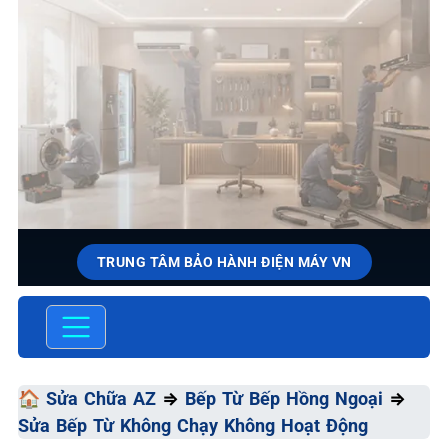
TRUNG TÂM BẢO HÀNH ĐIỆN MÁY VN
SỬA CHỮA & BẢO HÀNH BẾP
TỪ BẾP HỒNG NGOẠI
Chất Lượng Tối Ưu - Giá Thành Tối Thiểu - Dịch Vụ Tối
🏠
Sửa Chữa AZ
⇒
Bếp Từ Bếp Hồng Ngoại
⇒
Đa
Sửa Bếp Từ Không Chạy Không Hoạt Động