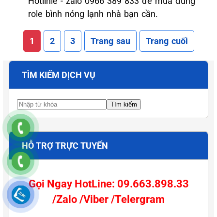
Hotlinle - zalo 0966 389 833 để mua đúng
role bình nóng lạnh nhà bạn cần.
1
2
3
Trang sau
Trang cuối
TÌM KIẾM DỊCH VỤ
HỖ TRỢ TRỰC TUYẾN
Gọi Ngay HotLine: 09.663.898.33
/Zalo /Viber /Telergram