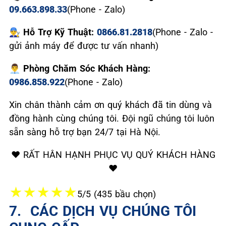
09.663.898.33
(Phone - Zalo)
👨‍🔧 Hỗ Trợ Kỹ Thuật:
0866.81.2818
(Phone - Zalo -
gửi ảnh máy để được tư vấn nhanh)
👨‍💼 Phòng Chăm Sóc Khách Hàng:
0986.858.922
(Phone - Zalo)
Xin chân thành cảm ơn quý khách đã tin dùng và
đồng hành cùng chúng tôi. Đội ngũ chúng tôi luôn
sẵn sàng hỗ trợ bạn 24/7 tại Hà Nội.
❤️ RẤT HÂN HẠNH PHỤC VỤ QUÝ KHÁCH HÀNG
❤️
★
★
★
★
★
5/5 (435 bầu chọn)
7. ️ CÁC DỊCH VỤ CHÚNG TÔI