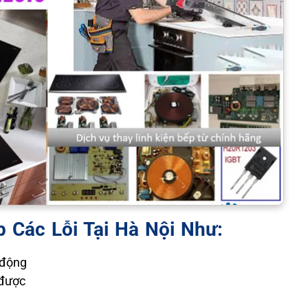
p Các Lỗi Tại Hà Nội Như:
 động
 được