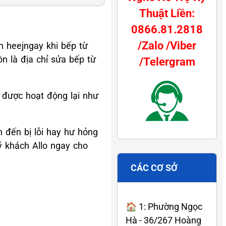
Thuật Liền:
0866.81.2818
/Zalo /Viber
ên heejngay khi bếp từ
n là địa chỉ sửa bếp từ
/Telergram
 được hoạt động lại như
n đến bị lỗi hay hư hỏng
ý khách Allo ngay cho
CÁC CƠ SỞ
🏠 1: Phường Ngọc
Hà - 36/267 Hoàng