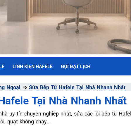
LE
LINH KIỆN HAFELE
GỌI ĐẶT LỊCH
NH
ng Ngoại
⇒
Sửa Bếp Từ Hafele Tại Nhà Nhanh Nhất
Hafele Tại Nhà Nhanh Nhất
ối Đa
nhà uy tín chuyên nghiệp nhất, sửa các lỗi bếp từ Hafel
i, quạt không chạy...