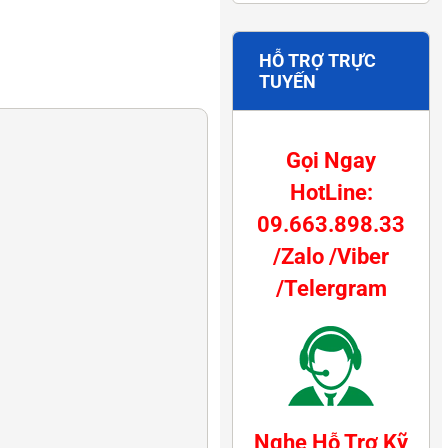
HỖ TRỢ TRỰC
TUYẾN
Gọi Ngay
HotLine:
09.663.898.33
/Zalo /Viber
/Telergram
Nghe Hỗ Trợ Kỹ