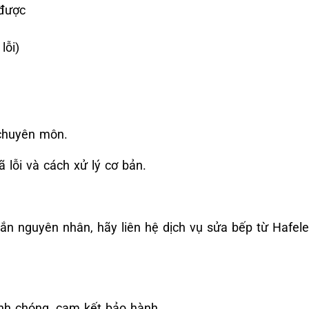
 được
lỗi)
 chuyên môn.
lỗi và cách xử lý cơ bản.
n nguyên nhân, hãy liên hệ dịch vụ sửa bếp từ Hafele
nh chóng, cam kết bảo hành.