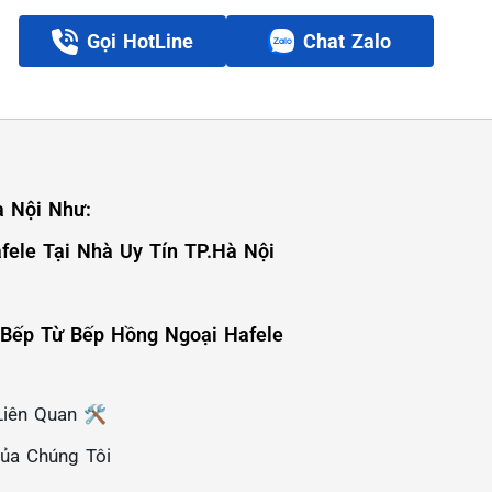
Gọi HotLine
Chat Zalo
à Nội Như:
fele Tại Nhà Uy Tín TP.Hà Nội
 Bếp Từ Bếp Hồng Ngoại Hafele
iên Quan 🛠️
Của Chúng Tôi