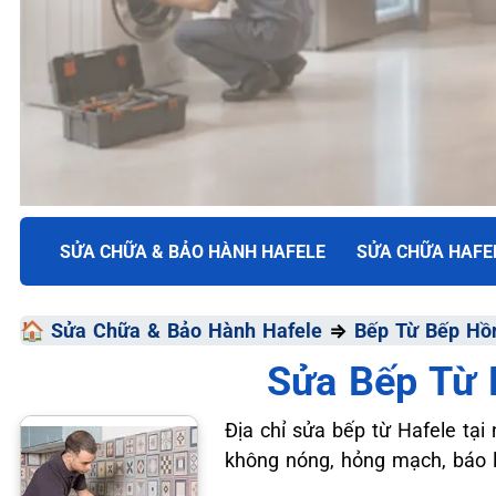
TRUNG TÂM BẢO HÀNH ĐIỆN MÁY VN
SỬA CHỮA & BẢO HÀNH HAFELE
SỬA CHỮA HAFE
SỬA CHỮA & BẢO HÀ
🏠
Sửa Chữa & Bảo Hành Hafele
⇒
Bếp Từ Bếp Hồ
HAFELE
Sửa Bếp Từ 
Chất Lượng Tối Ưu - Giá Thành Tối Thiểu - Dịch Vụ T
Địa chỉ sửa bếp từ Hafele tại 
không nóng, hỏng mạch, báo lỗ
📞 09.663.898.33