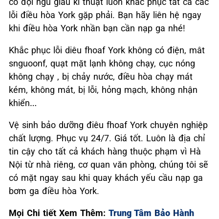
có đội ngũ giàu kĩ thuật luôn khắc phục tất cả các
lỗi điều hòa York gặp phải. Bạn hãy liên hệ ngay
khi điều hòa York nhần bạn cần nạp ga nhé!
Khắc phục lỗi diêu fhoaf York không có điện, mât
snguoonf, quạt mặt lạnh không chạy, cục nóng
không chạy , bị chảy nước, điều hòa chạy mát
kém, không mát, bị lỗi, hỏng mạch, không nhận
khiển…
Vệ sinh bảo dưỡng điêu fhoaf York chuyên nghiệp
chất lượng. Phục vụ 24/7. Giá tốt. Luôn là địa chỉ
tin cậy cho tất cả khách hàng thuộc phạm vì Hà
Nội từ nhà riêng, cơ quan văn phòng, chúng tôi sẽ
có mặt ngay sau khi quay khách yếu cầu nạp ga
bơm ga điều hòa York.
Mọi Chi tiết Xem Thêm:
Trung Tâm Bảo Hành