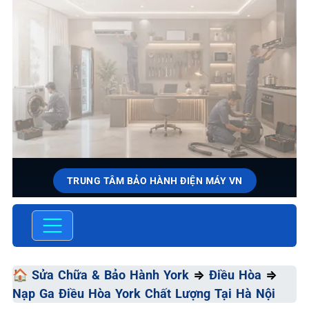
TRUNG TÂM BẢO HÀNH ĐIỆN MÁY VN
SỬA CHỮA & BẢO HÀNH YORK
Chất Lượng Tối Ưu - Giá Thành Tối Thiểu - Dịch Vụ Tối
Đa
🏠
Sửa Chữa & Bảo Hành York
⇒
Điều Hòa
⇒
Nạp Ga Điều Hòa York Chất Lượng Tại Hà Nội
📞 09.663.898.33