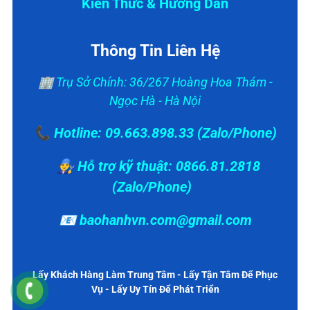
Kiến Thức & Hướng Dẫn
Thông Tin Liên Hệ
🏢 Trụ Sở Chính: 36/267 Hoàng Hoa Thám -
Ngọc Hà - Hà Nội
📞 Hotline: 09.663.898.33 (Zalo/Phone)
👨‍🔧 Hỗ trợ kỹ thuật: 0866.81.2818
(Zalo/Phone)
📧 baohanhvn.com@gmail.com
Lấy Khách Hàng Làm Trung Tâm - Lấy Tận Tâm Để Phục
Vụ - Lấy Uy Tín Để Phát Triển