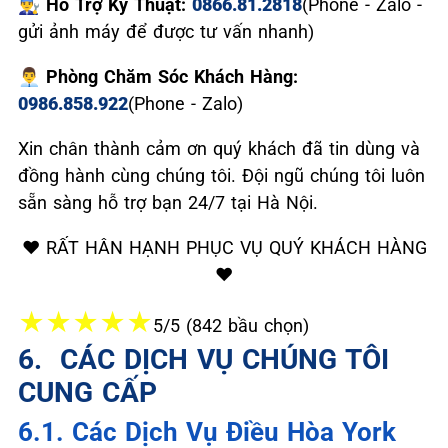
👨‍🔧 Hỗ Trợ Kỹ Thuật:
0866.81.2818
(Phone - Zalo -
gửi ảnh máy để được tư vấn nhanh)
👨‍💼 Phòng Chăm Sóc Khách Hàng:
0986.858.922
(Phone - Zalo)
Xin chân thành cảm ơn quý khách đã tin dùng và
đồng hành cùng chúng tôi. Đội ngũ chúng tôi luôn
sẵn sàng hỗ trợ bạn 24/7 tại Hà Nội.
❤️ RẤT HÂN HẠNH PHỤC VỤ QUÝ KHÁCH HÀNG
❤️
★
★
★
★
★
5/5 (842 bầu chọn)
6. ️ CÁC DỊCH VỤ CHÚNG TÔI
CUNG CẤP
6.1. Các Dịch Vụ Điều Hòa York