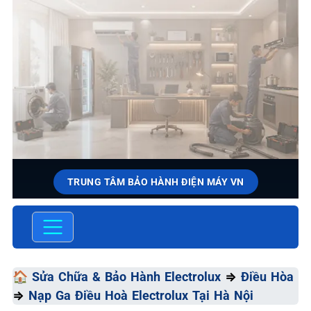
TRUNG TÂM BẢO HÀNH ĐIỆN MÁY VN
SỬA CHỮA & BẢO HÀNH
ELECTROLUX
Chất Lượng Tối Ưu - Giá Thành Tối Thiểu - Dịch Vụ Tối
🏠
Sửa Chữa & Bảo Hành Electrolux
⇒
Điều Hòa
Đa
⇒
Nạp Ga Điều Hoà Electrolux Tại Hà Nội