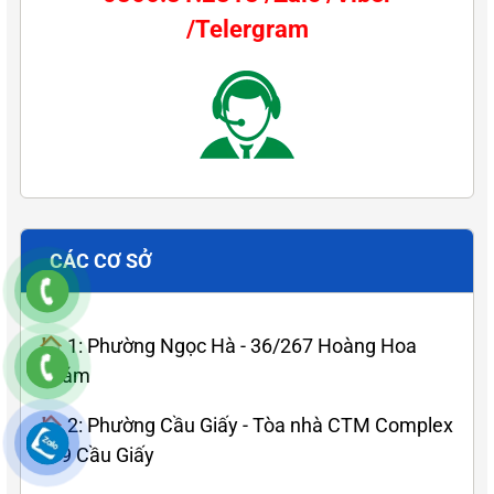
/Telergram
CÁC CƠ SỞ
🏠 1: Phường Ngọc Hà - 36/267 Hoàng Hoa
Thám
🏠 2: Phường Cầu Giấy - Tòa nhà CTM Complex
139 Cầu Giấy