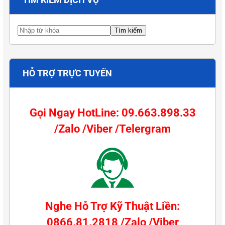
HỖ TRỢ TRỰC TUYẾN
Gọi Ngay HotLine: 09.663.898.33
/Zalo /Viber /Telergram
Nghe Hỗ Trợ Kỹ Thuật Liền:
0866.81.2818 /Zalo /Viber