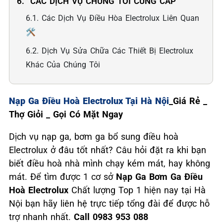
6. ️ CÁC DỊCH VỤ CHÚNG TÔI CUNG CẤP
6.1. Các Dịch Vụ Điều Hòa Electrolux Liên Quan
🛠️
6.2. Dịch Vụ Sửa Chữa Các Thiết Bị Electrolux
Khác Của Chúng Tôi
Nạp Ga Điều Hoà Electrolux Tại Hà Nội
_Giá Rẻ _
Thợ Giỏi _ Gọi Có Mặt Ngay
Dịch vụ nạp ga, bơm ga bổ sung điều hoà
Electrolux ở đâu tốt nhất? Câu hỏi đặt ra khi bạn
biết điều hoà nhà mình chạy kém mát, hay không
mát. Để tìm được 1 cơ sở
Nạp Ga Bơm Ga Điều
Hoà Electrolux
Chất lượng Top 1 hiện nay tại Hà
Nội bạn hãy liên hệ trực tiếp tổng đài để được hỗ
trợ nhanh nhất.
Call 0983 953 088