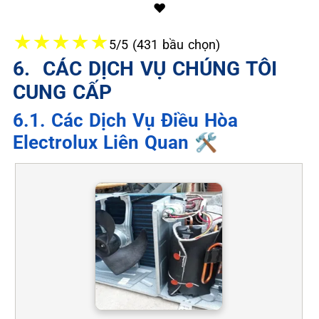
❤️
★
★
★
★
★
5/5 (431 bầu chọn)
6. ️ CÁC DỊCH VỤ CHÚNG TÔI
CUNG CẤP
6.1. Các Dịch Vụ Điều Hòa
Electrolux Liên Quan 🛠️