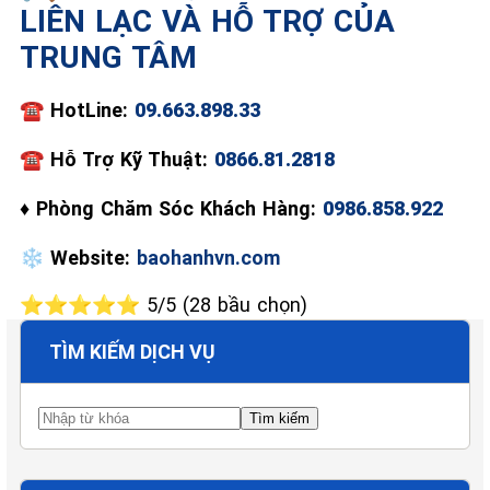
LIÊN LẠC VÀ HỖ TRỢ CỦA
Đa
TRUNG TÂM
📞 09.663.898.33
☎️
HotLine:
09.663.898.33
☎
Hỗ Trợ Kỹ Thuật:
0866.81.2818
♦
Phòng Chăm Sóc Khách Hàng:
0986.858.922
❄️
Website:
baohanhvn.com
⭐⭐⭐⭐⭐ 5/5 (28 bầu chọn)
TÌM KIẾM DỊCH VỤ