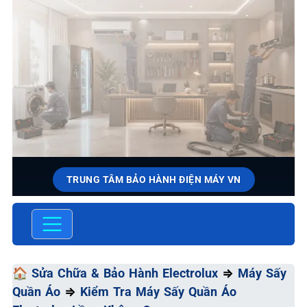
TRUNG TÂM BẢO HÀNH ĐIỆN MÁY VN
SỬA CHỮA & BẢO HÀNH
ELECTROLUX
Chất Lượng Tối Ưu - Giá Thành Tối Thiểu - Dịch Vụ Tối
🏠
Sửa Chữa & Bảo Hành Electrolux
⇒
Máy Sấy
Đa
Quần Áo
⇒
Kiểm Tra Máy Sấy Quần Áo