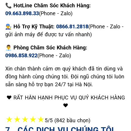
📞 HotLine Chăm Sóc Khách Hàng:
09.663.898.33
(Phone - Zalo)
👨‍🔧 Hỗ Trợ Kỹ Thuật:
0866.81.2818
(Phone - Zalo -
gửi ảnh máy để được tư vấn nhanh)
👨‍💼 Phòng Chăm Sóc Khách Hàng:
0986.858.922
(Phone - Zalo)
Xin chân thành cảm ơn quý khách đã tin dùng và
đồng hành cùng chúng tôi. Đội ngũ chúng tôi luôn
sẵn sàng hỗ trợ bạn 24/7 tại Hà Nội.
❤️ RẤT HÂN HẠNH PHỤC VỤ QUÝ KHÁCH HÀNG
❤️
★
★
★
★
★
5/5 (842 bầu chọn)
7. ️ CÁC DỊCH VỤ CHÚNG TÔI