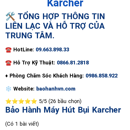
Karcher
📞 09.663.898.33
🛠️ TỔNG HỢP THÔNG TIN
LIÊN LẠC VÀ HỖ TRỢ CỦA
TRUNG TÂM.
☎️
HotLine:
09.663.898.33
☎
Hỗ Trợ Kỹ Thuật:
0866.81.2818
♦
Phòng Chăm Sóc Khách Hàng:
0986.858.922
❄️
Website:
baohanhvn.com
⭐⭐⭐⭐⭐ 5/5 (26 bầu chọn)
Bảo Hành Máy Hút Bụi Karcher
(Có 1 bài viết)