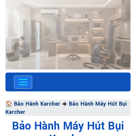
TRUNG TÂM BẢO HÀNH ĐIỆN
MÁY VN
SỬA CHỮA & BẢO
🏠
Bảo Hành Karcher
⇒
Bảo Hành Máy Hút Bụi
HÀNH KARCHER
Karcher
Chất Lượng Tối Ưu - Giá Thành
Bảo Hành Máy Hút Bụi
Tối Thiểu - Dịch Vụ Tối Đa