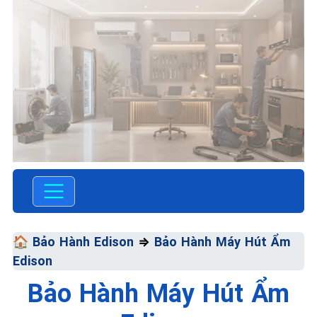
TRUNG TÂM BẢO HÀNH
ĐIỆN MÁY VN
SỬA CHỮA &
BẢO HÀNH
🏠
Bảo Hành Edison
⇒
Bảo Hành Máy Hút Ẩm
Edison
EDISON
Bảo Hành Máy Hút Ẩm
Chất Lượng Tối Ưu • Giá Thành
Tối Thiểu • Dịch Vụ Tối Đa