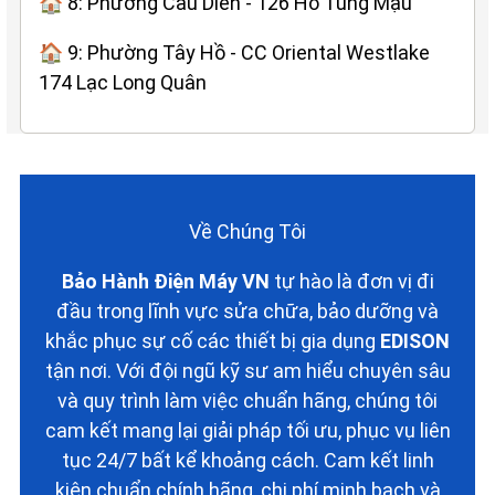
🏠 8: Phường Cầu Diễn - 126 Hồ Tùng Mậu
🏠 9: Phường Tây Hồ - CC Oriental Westlake
174 Lạc Long Quân
Về Chúng Tôi
Bảo Hành Điện Máy VN
tự hào là đơn vị đi
đầu trong lĩnh vực sửa chữa, bảo dưỡng và
khắc phục sự cố các thiết bị gia dụng
EDISON
tận nơi. Với đội ngũ kỹ sư am hiểu chuyên sâu
và quy trình làm việc chuẩn hãng, chúng tôi
cam kết mang lại giải pháp tối ưu, phục vụ liên
tục 24/7 bất kể khoảng cách. Cam kết linh
kiện chuẩn chính hãng, chi phí minh bạch và