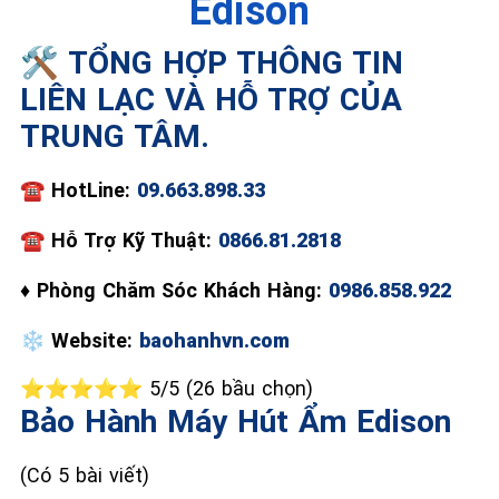
Edison
🛠️ TỔNG HỢP THÔNG TIN
📞 09.663.898.33
LIÊN LẠC VÀ HỖ TRỢ CỦA
TRUNG TÂM.
☎️
HotLine:
09.663.898.33
☎
Hỗ Trợ Kỹ Thuật:
0866.81.2818
♦
Phòng Chăm Sóc Khách Hàng:
0986.858.922
❄️
Website:
baohanhvn.com
⭐⭐⭐⭐⭐ 5/5 (26 bầu chọn)
Bảo Hành Máy Hút Ẩm Edison
(Có 5 bài viết)