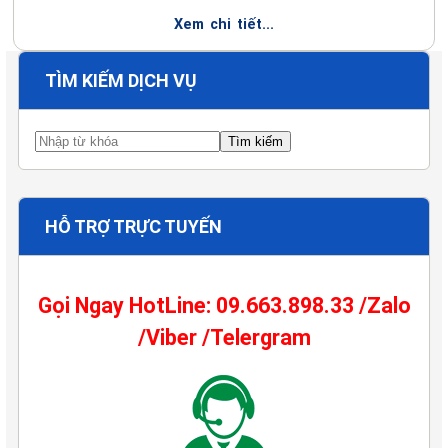
Xem chi tiết...
TÌM KIẾM DỊCH VỤ
HỖ TRỢ TRỰC TUYẾN
Gọi Ngay HotLine: 09.663.898.33 /Zalo
/Viber /Telergram