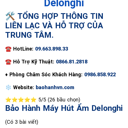
Delonghi
📞 09.663.898.33
🛠️ TỔNG HỢP THÔNG TIN
LIÊN LẠC VÀ HỖ TRỢ CỦA
TRUNG TÂM.
☎️
HotLine:
09.663.898.33
☎
Hỗ Trợ Kỹ Thuật:
0866.81.2818
♦
Phòng Chăm Sóc Khách Hàng:
0986.858.922
❄️
Website:
baohanhvn.com
⭐⭐⭐⭐⭐ 5/5 (26 bầu chọn)
Bảo Hành Máy Hút Ẩm Delonghi
(Có 3 bài viết)