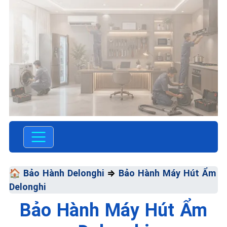
TRUNG TÂM BẢO HÀNH ĐIỆN
MÁY VN
SỬA CHỮA & BẢO
🏠
Bảo Hành Delonghi
⇒
Bảo Hành Máy Hút Ẩm
HÀNH DELONGHI
Delonghi
Chất Lượng Tối Ưu - Giá Thành
Bảo Hành Máy Hút Ẩm
Tối Thiểu - Dịch Vụ Tối Đa