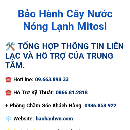
Bảo Hành Cây Nước
Nóng Lạnh Mitosi
🛠️ TỔNG HỢP THÔNG TIN LIÊN
LẠC VÀ HỖ TRỢ CỦA TRUNG
TÂM.
☎️
HotLine:
09.663.898.33
☎
Hỗ Trợ Kỹ Thuật:
0866.81.2818
♦
Phòng Chăm Sóc Khách Hàng:
0986.858.922
❄️
Website:
baohanhvn.com