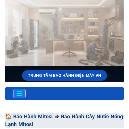
TRUNG TÂM BẢO HÀNH ĐIỆN MÁY VN
SỬA CHỮA & BẢO HÀNH
MITOSI
Tốc Độ Tối Đa • Chất Lượng Tối Ưu • Chi Phí Tối Thiểu
🏠
Bảo Hành Mitosi
⇒
Bảo Hành Cây Nước Nóng
Lạnh Mitosi
📞 0966.3898.33