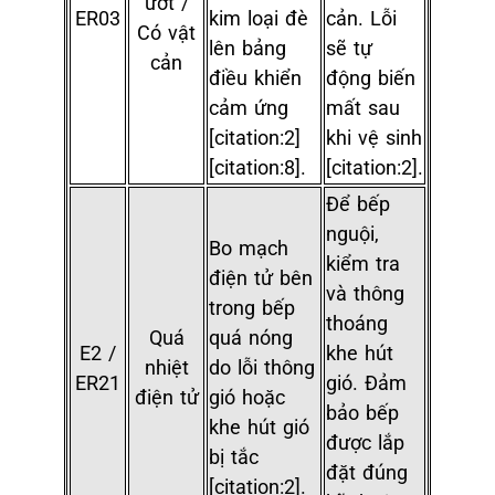
ướt /
ER03
kim loại đè
cản. Lỗi
Có vật
lên bảng
sẽ tự
cản
điều khiển
động biến
cảm ứng
mất sau
[citation:2]
khi vệ sinh
[citation:8].
[citation:2].
Để bếp
nguội,
Bo mạch
kiểm tra
điện tử bên
và thông
trong bếp
thoáng
Quá
quá nóng
E2 /
khe hút
nhiệt
do lỗi thông
ER21
gió. Đảm
điện tử
gió hoặc
bảo bếp
khe hút gió
được lắp
bị tắc
đặt đúng
[citation:2].