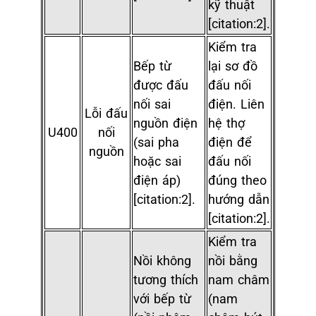
kỹ thuật
[citation:2].
Kiểm tra
Bếp từ
lại sơ đồ
được đấu
đấu nối
nối sai
điện. Liên
Lỗi đấu
nguồn điện
hệ thợ
U400
nối
(sai pha
điện để
nguồn
hoặc sai
đấu nối
điện áp)
đúng theo
[citation:2].
hướng dẫn
[citation:2].
Kiểm tra
Nồi không
nồi bằng
tương thích
nam châm
với bếp từ
(nam