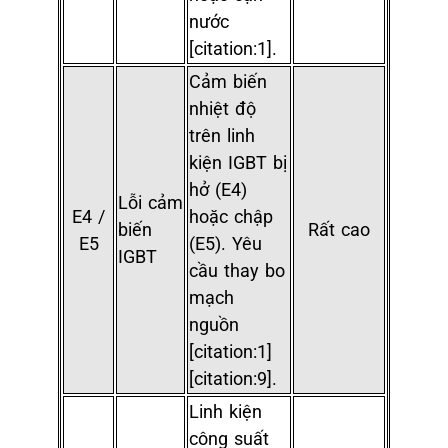
nước
[citation:1].
Cảm biến
nhiệt độ
trên linh
kiện IGBT bị
hở (E4)
Lỗi cảm
E4 /
hoặc chập
biến
Rất cao
E5
(E5). Yêu
IGBT
cầu thay bo
mạch
nguồn
[citation:1]
[citation:9].
Linh kiện
công suất