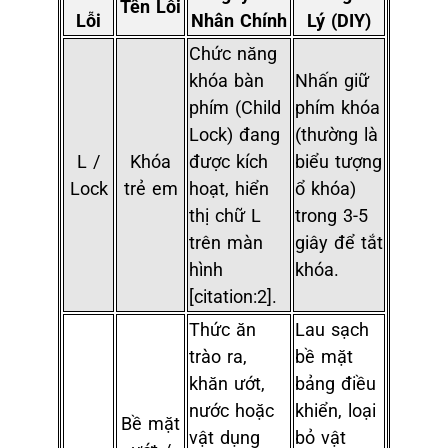
Tên Lỗi
Lỗi
Nhân Chính
Lý (DIY)
Chức năng
khóa bàn
Nhấn giữ
phím (Child
phím khóa
Lock) đang
(thường là
L /
Khóa
được kích
biểu tượng
Lock
trẻ em
hoạt, hiển
ổ khóa)
thị chữ L
trong 3-5
trên màn
giây để tắt
hình
khóa.
[citation:2].
Thức ăn
Lau sạch
trào ra,
bề mặt
khăn ướt,
bảng điều
nước hoặc
khiển, loại
Bề mặt
vật dụng
bỏ vật