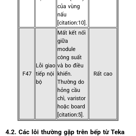
của vùng
nấu
[citation:10].
Mất kết nối
giữa
module
công suất
Lỗi giao
và bo điều
F47
tiếp nội
khiển.
Rất cao
bộ
Thường do
hỏng cầu
chì, varistor
hoặc board
[citation:5].
4.2. Các lỗi thường gặp trên bếp từ Teka