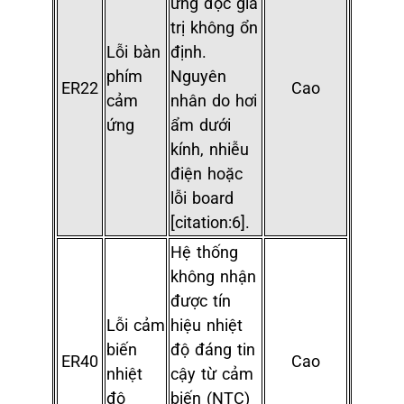
ứng đọc giá
trị không ổn
Lỗi bàn
định.
phím
Nguyên
ER22
Cao
cảm
nhân do hơi
ứng
ẩm dưới
kính, nhiễu
điện hoặc
lỗi board
[citation:6].
Hệ thống
không nhận
được tín
Lỗi cảm
hiệu nhiệt
biến
độ đáng tin
ER40
Cao
nhiệt
cậy từ cảm
độ
biến (NTC)