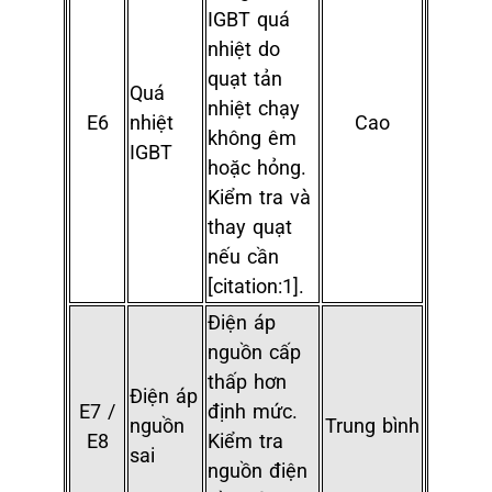
IGBT quá
nhiệt do
quạt tản
Quá
nhiệt chạy
E6
nhiệt
Cao
không êm
IGBT
hoặc hỏng.
Kiểm tra và
thay quạt
nếu cần
[citation:1].
Điện áp
nguồn cấp
thấp hơn
Điện áp
E7 /
định mức.
nguồn
Trung bình
E8
Kiểm tra
sai
nguồn điện