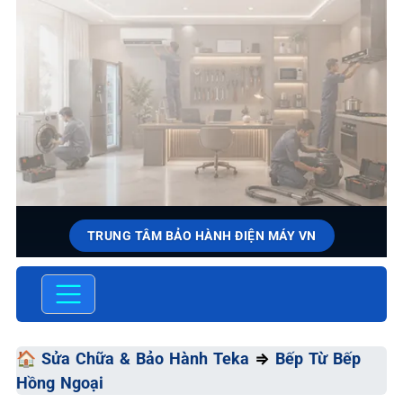
TRUNG TÂM BẢO HÀNH ĐIỆN MÁY VN
SỬA CHỮA & BẢO HÀNH TEKA
Chất Lượng Tối Ưu - Giá Thành Tối Thiểu - Dịch Vụ Tối
Đa
🏠
Sửa Chữa & Bảo Hành Teka
⇒
Bếp Từ Bếp
Hồng Ngoại
📞 09.663.898.33