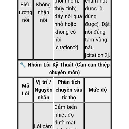
(nồi nhôm,
châm hút
Biểu
Không
thủy tinh),
được là
tượng
nhận
đáy nồi quá
dùng
nồi
nồi
nhỏ hoặc
được). Đặt
không có
nồi đúng
nồi
tâm vùng
[citation:2].
nấu
[citation:2].
🔧 Nhóm Lỗi Kỹ Thuật (Cần can thiệp
chuyên môn)
Vị trí /
Phân tích
Mã
Nguyên
chuyên sâu
Mức độ
Lỗi
nhân
từ thợ
Cảm biến
nhiệt độ
dưới mặt
Lỗi cảm