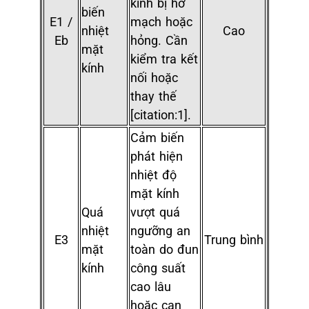
kính bị hở
biến
E1 /
mạch hoặc
nhiệt
Cao
Eb
hỏng. Cần
mặt
kiểm tra kết
kính
nối hoặc
thay thế
[citation:1].
Cảm biến
phát hiện
nhiệt độ
mặt kính
Quá
vượt quá
nhiệt
ngưỡng an
E3
Trung bình
mặt
toàn do đun
kính
công suất
cao lâu
hoặc cạn