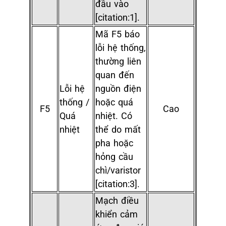
đầu vào
[citation:1].
Mã F5 báo
lỗi hệ thống,
thường liên
quan đến
Lỗi hệ
nguồn điện
thống /
hoặc quá
F5
Cao
Quá
nhiệt. Có
nhiệt
thể do mất
pha hoặc
hỏng cầu
chì/varistor
[citation:3].
Mạch điều
khiển cảm