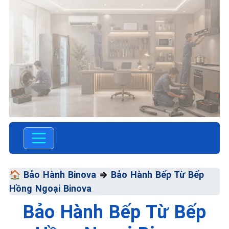
TRUNG TÂM BẢO HÀNH
ĐIỆN MÁY VN
SỬA CHỮA &
BẢO HÀNH
🏠
Bảo Hành Binova
⇒
Bảo Hành Bếp Từ Bếp
Hồng Ngoại Binova
BINOVA
Bảo Hành Bếp Từ Bếp
Chất Lượng Tối Ưu - Giá Thành
Tối Thiểu - Dịch Vụ Tối Đa