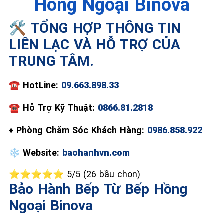
Hồng Ngoại Binova
🛠️ TỔNG HỢP THÔNG TIN
📞 09.663.898.33
LIÊN LẠC VÀ HỖ TRỢ CỦA
TRUNG TÂM.
☎️
HotLine:
09.663.898.33
☎
Hỗ Trợ Kỹ Thuật:
0866.81.2818
♦
Phòng Chăm Sóc Khách Hàng:
0986.858.922
❄️
Website:
baohanhvn.com
⭐⭐⭐⭐⭐ 5/5 (26 bầu chọn)
Bảo Hành Bếp Từ Bếp Hồng
Ngoại Binova