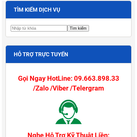
TÌM KIẾM DỊCH VỤ
HỖ TRỢ TRỰC TUYẾN
Gọi Ngay HotLine: 09.663.898.33
/Zalo /Viber /Telergram
Nghe Hỗ Trợ Kỹ Thuật Liền: