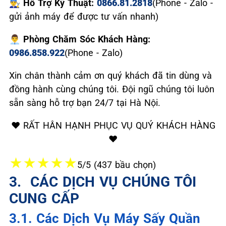
👨‍🔧 Hỗ Trợ Kỹ Thuật:
0866.81.2818
(Phone - Zalo -
gửi ảnh máy để được tư vấn nhanh)
👨‍💼 Phòng Chăm Sóc Khách Hàng:
0986.858.922
(Phone - Zalo)
Xin chân thành cảm ơn quý khách đã tin dùng và
đồng hành cùng chúng tôi. Đội ngũ chúng tôi luôn
sẵn sàng hỗ trợ bạn 24/7 tại Hà Nội.
❤️ RẤT HÂN HẠNH PHỤC VỤ QUÝ KHÁCH HÀNG
❤️
★
★
★
★
★
5/5 (437 bầu chọn)
3. ️ CÁC DỊCH VỤ CHÚNG TÔI
CUNG CẤP
3.1. Các Dịch Vụ Máy Sấy Quần