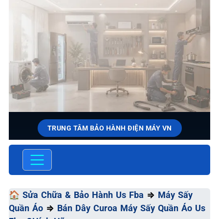
TRUNG TÂM BẢO HÀNH ĐIỆN MÁY VN
SỬA CHỮA & BẢO HÀNH US
FBA
Chất Lượng Tối Ưu - Giá Thành Tối Thiểu - Dịch Vụ Tối
🏠
Sửa Chữa & Bảo Hành Us Fba
⇒
Máy Sấy
Đa
Quần Áo
⇒
Bán Dây Curoa Máy Sấy Quần Áo Us